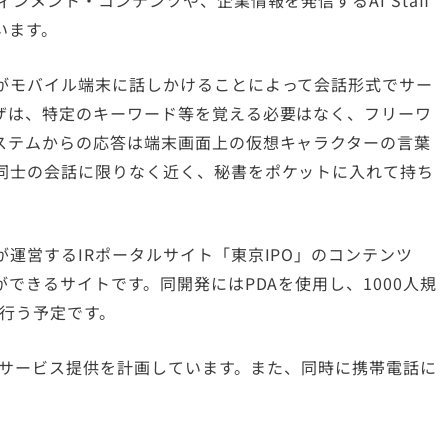
ンメント・コンテンツや、企業情報を発信するAI Staff
います。
がモバイル端末に話しかけることによって会話形式でサー
ザは、特定のキーワード等を覚える必要はなく、フリーワ
ステムからの応答は端末画面上の仮想キャラクターの言葉
同士の会話に限りなく近く、秘書をポケットに入れて持ち
運営するIRポータルサイト「東京IPO」のコンテンツ
できるサイトです。同開発にはPDAを使用し、1000人規
を行う予定です。
てのサービス提供を計画しています。また、同時に携帯電話に
。