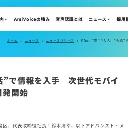
ニュース
IR情報
ニュースリリース
内
AmiVoiceの強み
音声認識とは
ニュース
採用
トピックス
IRニュース
メディア掲載
株主・投資家の皆様
イベント・セミナー
IR資料/決算短信お
ホーム
ニュース
ニュースリリース
PDAに”声”で入力、”会
chevron_right
chevron_right
chevron_right
財務ハイライト
IRカレンダー
株主総会/株式関連
会話”で情報を入手 次世代モバイ
株価情報
IRについてのご質問
開発開始
島区、代表取締役社長：鈴木清幸、以下アドバンスト・メ