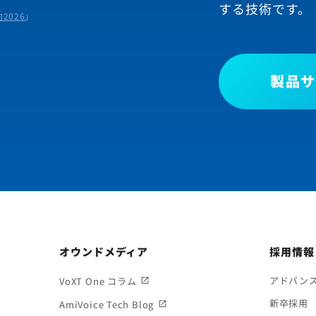
する技術です。
2026
」
製品サ
オウンドメディア
採用情報
アドバン
VoXT One コラム
新卒採用
AmiVoice Tech Blog