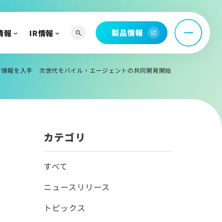
製品情報
情報
IR情報
search
open_in_new
へ
よび関連資料
話”で情報を入手 次世代モバイル・エージェントの共同開発開始
情報
カテゴリ
すべて
ニュースリリース
トピックス