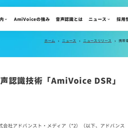
ニュース
IR情報
ニュースリリース
内
AmiVoiceの強み
音声認識とは
ニュース
採用
トピックス
IRニュース
メディア掲載
株主・投資家の皆様
ホーム
ニュース
ニュースリリース
携帯電
chevron_right
chevron_right
chevron_right
イベント・セミナー
IR資料/決算短信お
財務ハイライト
IRカレンダー
株主総会/株式関連
認識技術「AmiVoice DSR」
株価情報
IRについてのご質問
式会社アドバンスト・メディア（*2）（以下、アドバンス