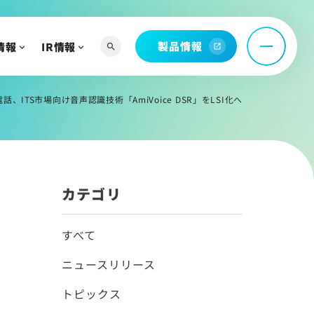
製品情報
情報
IR情報
search
open_in_new
へ
話、ITS市場向け音声認識技術「AmiVoice DSR」をLSI化へ
よび関連資料
情報
カテゴリ
すべて
ニュースリリース
トピックス