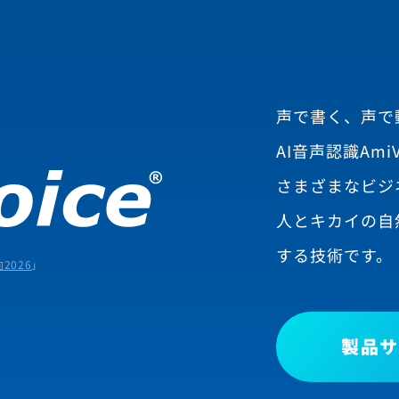
声で書く、声で
AI音声認識AmiV
さまざまなビジ
人とキカイの自
する技術です。
2026
」
製品サ