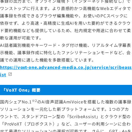
事録の出力まで、オフライン環境下（インターネット接続なし）で
ワンストップに行えます。より直感的かつ高機能なWebエディタで
議事録を作成できるブラウザ編集機能や、お使いのPCスペックに
依存せず、より高速・高精度に生成AIを用いた要約ができるクラウ
ド要約機能なども提供しているため、社内規定や用途に合わせて柔
軟な運用が可能です。
AI話者識別機能やキーワード・タグ付け機能、リアルタイム字幕表
示機能、議事録作成に特化したファシリテーションモードなど、会
議での運用に適した機能を多数搭載しています。
https://voxt-one.advanced-media.co.jp/service/scribeass
ist
「VoXT One」概要
※2
国内シェアNo.1
のAI音声認識AmiVoiceを搭載した複数の議事録
ソリューションを一元化した新プラットフォームです。1つのアカ
ウントで、スタンドアローン型の「ScribeAssist」とクラウド型の
「ProVoXT（プロボクスト）」など、ユーザーの利用シーンに合わ
せて最適なソリューションの選択が可能です。さらに、GPT‐4oを