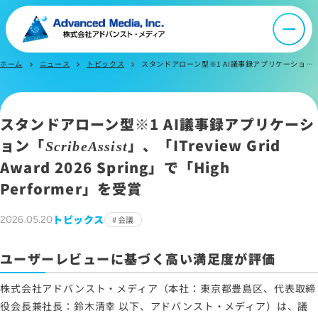
よくあるご質問
ホーム
ニュース
トピックス
スタンドアローン型※1 AI議事録アプリケーション「ScribeAssist」、「ITreview Grid Award 2026 Spring」で「High Performer」を受賞
お問い合わせ
chevron_right
chevron_right
chevron_right
スタンドアローン型※1 AI議事録アプリケーシ
サイトマップ
ョン「
」、「ITreview Grid
ScribeAssist
サイトのご利用について
Award 2026 Spring」で「High
ソーシャルメディアポリシー
Performer」を受賞
プライバシーポリシー
情報セキュリティポリシー
トピックス
2026.05.20
会議
労働者派遣事業に関わる情報
ユーザーレビューに基づく高い満足度が評価
メールマガジン
株式会社アドバンスト・メディア（本社：東京都豊島区、代表取締
役会長兼社長：鈴木清幸 以下、アドバンスト・メディア）は、議