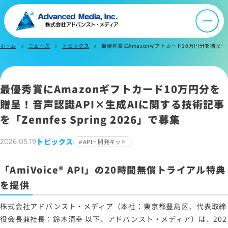
IR情報
よくあるご質問
ホーム
ニュース
トピックス
最優秀賞にAmazonギフトカード10万円分を贈呈！音声認識API×生成AIに関する技術記事を「Zennfes Spring 2026」で募集
chevron_right
chevron_right
chevron_right
お問い合わせ
最優秀賞にAmazonギフトカード10万円分を
贈呈！音声認識API×生成AIに関する技術記事
サイトマップ
を「Zennfes Spring 2026」で募集
サイトのご利用について
ソーシャルメディアポリシー
トピックス
2026.05.19
API・開発キット
プライバシーポリシー
「AmiVoice® API」の20時間無償トライアル特典
情報セキュリティポリシー
を提供
労働者派遣事業に関わる情報
メールマガジン
株式会社アドバンスト・メディア（本社：東京都豊島区、代表取締
役会長兼社長：鈴木清幸 以下、アドバンスト・メディア）は、202