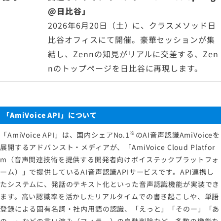
@日比谷」
2026年6月20日（土）に、クラスメソッド日
比谷オフィスにて開催。豪華セッションが集
結し、Zennの知見がリアルに交差する、Zen
nのトップページを日比谷に再現します。
「AmiVoice API」について
※
「AmiVoice API」は、国内シェアNo.1
のAI音声認識AmiVoiceを
展開するアドバンスト・メディアが、「AmiVoice Cloud Platfor
m（音声関連技術を提供する開発者向けボイステックプラットフォ
ーム）」で提供しているAI音声認識APIサービスです。API連携し
たシステムに、発話のテキスト化といった音声認識機能が実装でき
ます。高い認識率を活かしたリアルタイムでの書き起こしや、単語
登録による固有名詞・社内用語の認識、「えっと」「そのー」「あ
のー」などの言い淀み（フィラー）の自動削除など、多数の機能を