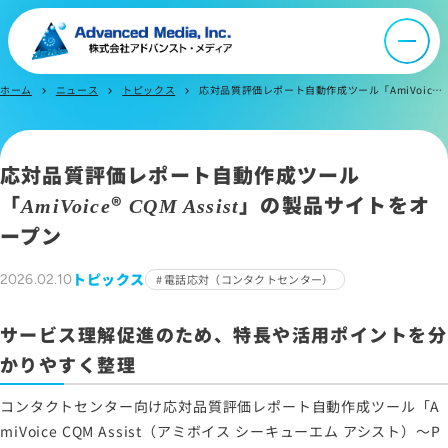
よくあるご質問
ホーム
ニュース
トピックス
応対品質評価レポート自動作成ツール「AmiVoice® CQM Assist」の製品サイトをオープン
chevron_right
chevron_right
chevron_right
お問い合わせ
応対品質評価レポート自動作成ツール
サイトマップ
「
®
」の製品サイトをオ
AmiVoice
CQM Assist
サイトのご利用について
ープン
ソーシャルメディアポリシー
トピックス
2026.02.10
電話応対（コンタクトセンター）
プライバシーポリシー
情報セキュリティポリシー
サービス理解促進のため、特長や活用ポイントを分
労働者派遣事業に関わる情報
かりやすく整理
メールマガジン
コンタクトセンター向け応対品質評価レポート自動作成ツール「A
miVoice CQM Assist（アミボイス シーキューエム アシスト）～P