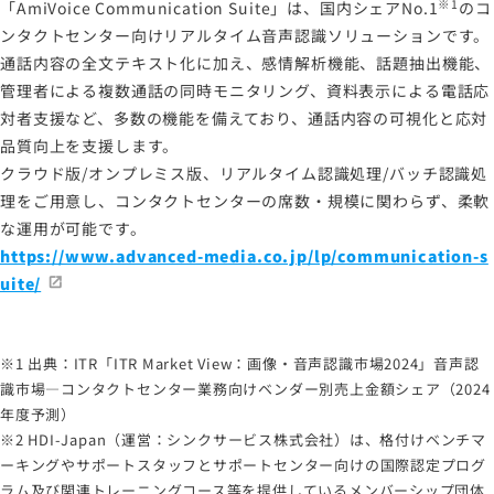
※1
「AmiVoice Communication Suite」は、国内シェアNo.1
のコ
ンタクトセンター向けリアルタイム音声認識ソリューションです。
通話内容の全文テキスト化に加え、感情解析機能、話題抽出機能、
管理者による複数通話の同時モニタリング、資料表示による電話応
対者支援など、多数の機能を備えており、通話内容の可視化と応対
品質向上を支援します。
クラウド版/オンプレミス版、リアルタイム認識処理/バッチ認識処
理をご用意し、コンタクトセンターの席数・規模に関わらず、柔軟
な運用が可能です。
https://www.advanced-media.co.jp/lp/communication-s
uite/
※1 出典：ITR「ITR Market View：画像・音声認識市場2024」音声認
識市場―コンタクトセンター業務向けベンダー別売上金額シェア（2024
年度予測）
※2 HDI-Japan（運営：シンクサービス株式会社）は、格付けベンチマ
ーキングやサポートスタッフとサポートセンター向けの国際認定プログ
ラム及び関連トレーニングコース等を提供しているメンバーシップ団体