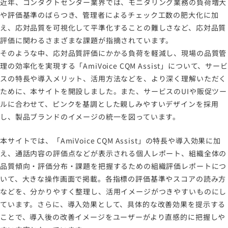
近年、コンタクトセンター業界では、モニタリング業務の負荷増大
や評価基準のばらつき、管理者によるチェック工数の肥大化に加
え、応対品質を可視化して平準化することの難しさなど、応対品質
評価に関わるさまざまな課題が指摘されています。
そのような中、応対品質評価にかかる負荷を軽減し、現場の品質管
理の効率化を実現する「AmiVoice CQM Assist」について、サービ
スの特長や導入メリット、活用方法などを、より深く理解いただく
ために、本サイトを開設しました。また、サービスのUIや販促ツー
ルに合わせて、ピンクを基調とした親しみやすいデザインを採用
し、製品ブランドのイメージの統一を図っています。
本サイトでは、「AmiVoice CQM Assist」の特長や導入効果に加
え、通話内容の評価点などが表示される個人レポート、組織全体の
品質傾向・評価分布・課題を把握するための組織評価レポートにつ
いて、大きな操作画面で掲載。各指標の評価基準やスコアの読み方
などを、分かりやすく整理し、活用イメージがつきやすいものにし
ています。さらに、導入効果として、具体的な改善効果を提示する
ことで、導入後の改善イメージをユーザーがより直感的に把握しや