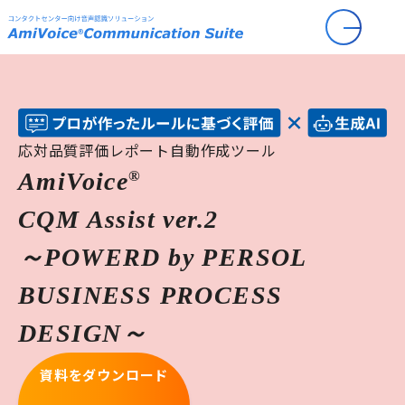
応対品質評価レポート自動作成ツール
®
AmiVoice
CQM Assist
ver.2
～POWERD by PERSOL
BUSINESS PROCESS
DESIGN～
資料をダウンロード