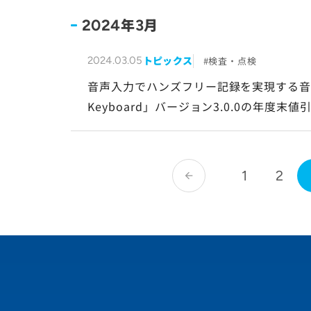
年
月
2024
3
トピックス
検査・点検
2024.03.05
音声入力でハンズフリー記録を実現する音声認
Keyboard」バージョン3.0.0の年度
1
2
arrow_back