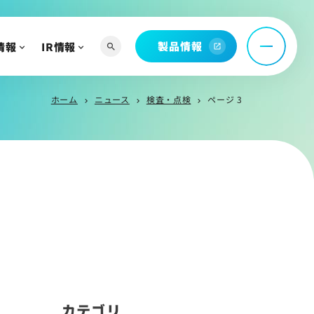
託
問
製品情報
情報
IR情報
search
open_in_new
ホーム
ニュース
検査・点検
ページ 3
chevron_right
chevron_right
chevron_right
へ
よび関連資料
情報
カテゴリ