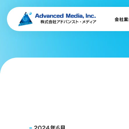
会社案内
企業理念
会社案
事業内容
会社概要
トップメッセージ
会社沿革
サステナビリティ
年
月
2024
6