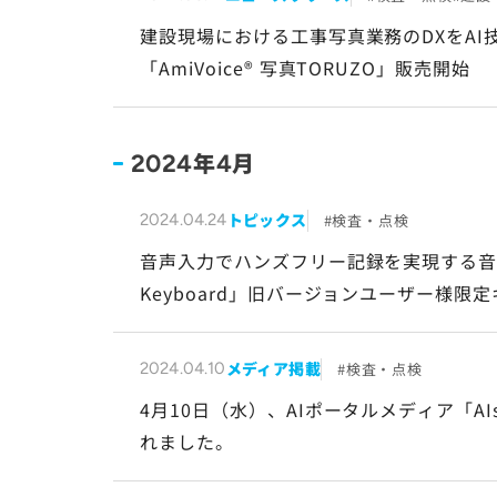
建設現場における工事写真業務のDXをA
「AmiVoice® 写真
TORUZO
」販売開始
年
月
2024
4
トピックス
検査・点検
2024.04.24
音声入力でハンズフリー記録を実現する音声認
Keyboard」旧バージョンユーザー様限
メディア掲載
検査・点検
2024.04.10
4月10日（水）、AIポータルメディア「AIs
れました。