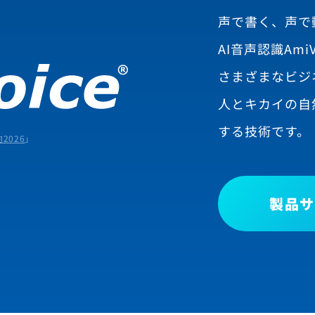
声で書く、声で
AI音声認識AmiV
さまざまなビジ
人とキカイの自
する技術です。
2026
」
製品サ