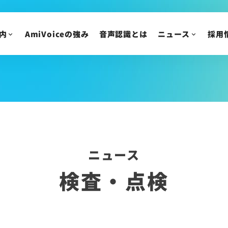
AmiVoice 採用広報 note
アルバイト・業務委
採用についてのご質
内
AmiVoiceの強み
音声認識とは
ニュース
採用
ニュース
IR情報
ニュースリリース
トピックス
IRニュース
メディア掲載
株主・投資家の皆様
イベント・セミナー
IR資料/決算短信お
財務ハイライト
IRカレンダー
ニュース
株主総会/株式関連
検査・点検
株価情報
IRについてのご質問