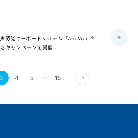
識キーボードシステム「AmiVoice®
末値引きキャンペーンを開催
3
4
5
15
arrow_forward