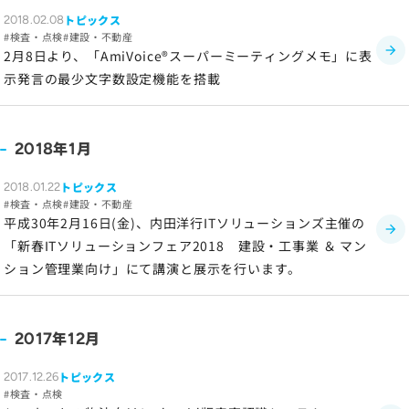
ソーシャルメディアポリシー
トピックス
2018.02.08
検査・点検
建設・不動産
プライバシーポリシー
2月8日より、「AmiVoice®スーパーミーティングメモ」に表
情報セキュリティポリシー
示発言の最少文字数設定機能を搭載
労働者派遣事業に関わる情報
メールマガジン
年
月
2018
1
トピックス
2018.01.22
検査・点検
建設・不動産
平成30年2月16日(金)、内田洋行ITソリューションズ主催の
「新春ITソリューションフェア2018 建設・工事業 ＆ マン
ション管理業向け」にて講演と展示を行います。
年
月
2017
12
トピックス
2017.12.26
検査・点検