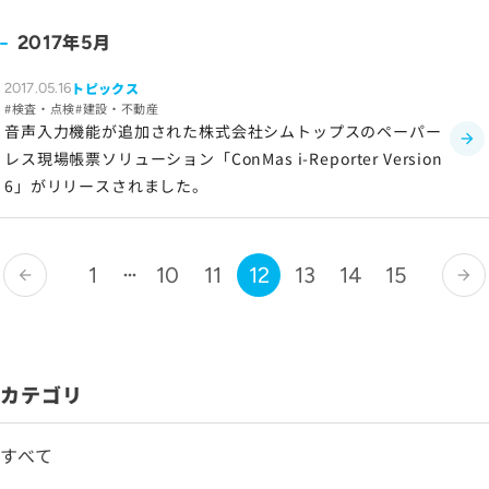
年
月
2017
5
トピックス
2017.05.16
検査・点検
建設・不動産
音声入力機能が追加された株式会社シムトップスのペーパー
レス現場帳票ソリューション「ConMas i-Reporter Version
6」がリリースされました。
1
10
11
12
13
14
15
arrow_back
arrow_forward
カテゴリ
すべて