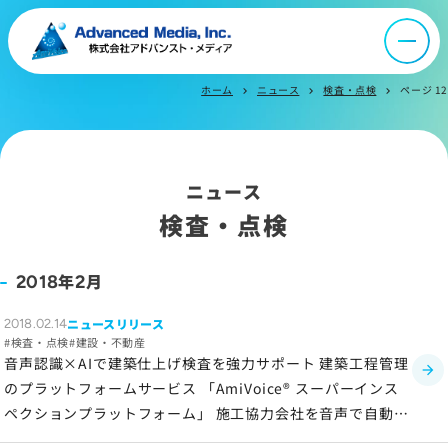
ニュース
ホーム
ニュース
検査・点検
ページ 12
chevron_right
chevron_right
chevron_right
採用情報
IR情報
ニュース
検査・点検
よくあるご質問
年
月
2018
2
お問い合わせ
ニュースリリース
2018.02.14
検査・点検
建設・不動産
音声認識×AIで建築仕上げ検査を強力サポート 建築工程管理
のプラットフォームサービス 「AmiVoice® スーパーインス
サイトマップ
ペクションプラットフォーム」 施工協力会社を音声で自動選
サイトのご利用について
定する新機能を搭載