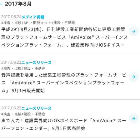
年
月
2017
8
メディア掲載
2017.08.24
検査・点検
API・開発キット
建設・不動産
平成29年8月23(水)、日刊建設工業新聞他各紙に建築工程管
理のプラットフォームサービス「AmiVoice® スーパーインス
ペクションプラットフォーム」、建設業界向けiOSボイスボ
ード 「AmiVoice® スーパーフロントエンダー」が掲載され
ました。
ニュースリリース
2017.08.22
検査・点検
建設・不動産
音声認識を活用した建築工程管理のプラットフォームサービ
ス 「AmiVoice® スーパーインスペクションプラットフォー
ム」 9月1日販売開始
ニュースリリース
2017.08.22
検査・点検
建設・不動産
声で入力！建設業界向けiOSボイスボード「AmiVoice® スー
パーフロントエンダー」9月1日販売開始