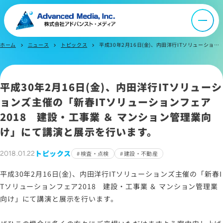
オウンドメディア
ニュース
ホーム
ニュース
トピックス
平成30年2月16日(金)、内田洋行ITソリューションズ主催の「新春ITソリューションフェア2018 建設・工事業 ＆ マンション管理業向け」にて講演と展示を行います。
chevron_right
chevron_right
chevron_right
採用情報
平成30年2月16日(金)、内田洋行ITソリューシ
ョンズ主催の「新春ITソリューションフェア
IR情報
2018 建設・工事業 ＆ マンション管理業向
け」にて講演と展示を行います。
よくあるご質問
トピックス
2018.01.22
検査・点検
建設・不動産
お問い合わせ
平成30年2月16日(金)、内田洋行ITソリューションズ主催の「新春I
Tソリューションフェア2018 建設・工事業 ＆ マンション管理業
向け」にて講演と展示を行います。
サイトマップ