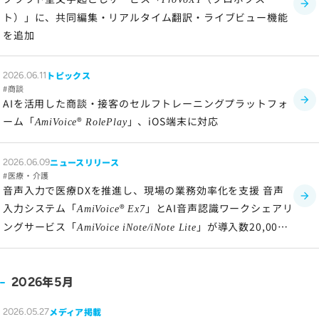
ト）」に、共同編集・リアルタイム翻訳・ライブビュー機能
を追加
トピックス
2026.06.11
商談
AIを活用した商談・接客のセルフトレーニングプラットフォ
ーム「
®
」、iOS端末に対応
AmiVoice
RolePlay
ニュースリリース
2026.06.09
医療・介護
音声入力で医療DXを推進し、現場の業務効率化を支援 音声
入力システム「
®
」とAI音声認識ワークシェアリ
AmiVoice
Ex7
ングサービス「
」が導入数20,000
AmiVoice iNote/iNote Lite
施設突破！
年
月
2026
5
メディア掲載
2026.05.27