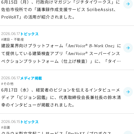
6月15日（月）、行政向けマガジン「ジチタイワークス」に
サイトのご利用について
佐伯市役所での「議事録作成支援サービス ScribeAssist、
ソーシャルメディアポリシー
ProVoXT」の活用が紹介されました。
プライバシーポリシー
情報セキュリティポリシー
トピックス
2026.06.17
建設・不動産
労働者派遣事業に関わる情報
建設業界向けプラットフォーム「
®
」に
AmiVoice
B-Work One
メールマガジン
て提供している建築検査アプリ「
® スーパーインス
AmiVoice
ペクションプラットフォーム（仕上げ検査）」に、「タイプ
別図面登録」機能を追加
メディア掲載
2026.06.17
その他
6月17日（水）、経営者のビジョンを伝えるインタビューメ
ディア「ビジョン図鑑」に、代表取締役会長兼社長の鈴木清
幸のインタビューが掲載されました。
トピックス
2026.06.15
会議
クラウド型文字起こしサービス「
（プロボクス
ProVoXT