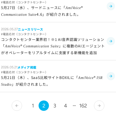
電話応対（コンタクトセンター）
5月27日（水）、サードニュースに「
®
AmiVoice
4.6」が紹介されました。
Communication Suite
ニュースリリース
2026.05.27
電話応対（コンタクトセンター）
コンタクトセンター業界初！※1 AI音声認識ソリューション
「
®
」に複数のAIエージェント
AmiVoice
Communication Suite
がオペレーターをリアルタイムに支援する新機能を追加
メディア掲載
2026.05.21
電話応対（コンタクトセンター）
5月21日（木）、SaaS比較サイトBOXILに「
®
AmiVoice
ISR
」が紹介されました。
Studio
1
2
3
4
162
arrow_back
arrow_forward