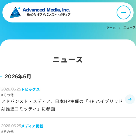
オウンドメディア
ニュース
ホーム
ニュース
chevron_right
採用情報
ニュース
IR情報
年
月
2026
6
よくあるご質問
トピックス
2026.06.25
その他
アドバンスト・メディア、日本HP主催の「HP ハイブリッド
お問い合わせ
AI推進コミッティ」に参画
メディア掲載
2026.06.25
サイトマップ
その他