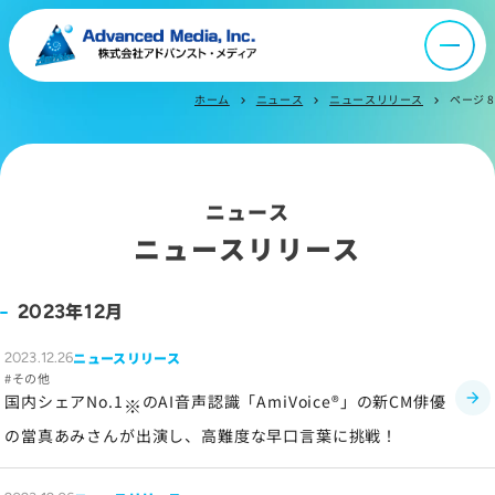
ニュース
ホーム
ニュース
ニュースリリース
ページ 8
chevron_right
chevron_right
chevron_right
採用情報
ニュース
IR情報
ニュースリリース
よくあるご質問
年
月
2023
12
ニュースリリース
お問い合わせ
2023.12.26
その他
国内シェアNo.1
のAI音声認識「AmiVoice®」の新CM俳優
※
の當真あみさんが出演し、高難度な早口言葉に挑戦！
サイトマップ
サイトのご利用について