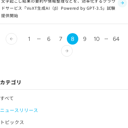
文字起こし結果の要約や情報整理などを、効率化するクラウ
ドサービス「
生成AI（β）Powered by GPT-3.5」試験
VoXT
提供開始
1
6
7
8
9
10
64
arrow_back
arrow_forward
カテゴリ
すべて
ニュースリリース
トピックス