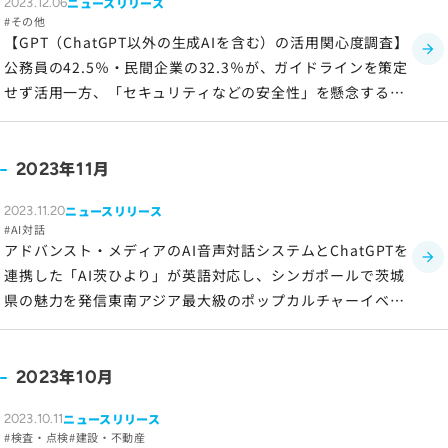
ニュースリリース
2023.12.06
ソーシャルメディアポリシー
その他
【GPT（ChatGPT以外の生成AIを含む）の活用関心度調査】
プライバシーポリシー
公務員の42.5％・民間企業の32.3％が、ガイドラインを策定
情報セキュリティポリシー
せず活用一方、「セキュリティなどの安全性」を懸念する声
労働者派遣事業に関わる情報
が66.0％
メールマガジン
年
月
2023
11
ニュースリリース
2023.11.20
AI対話
アドバンスト・メディアのAI音声対話システムとChatGPTを
連携した「AI茨ひより」が英語対応し、シンガポールで茨城
県の魅力を発信東南アジア最大級のポップカルチャーイベン
トAFAに登場！
年
月
2023
10
ニュースリリース
2023.10.11
検査・点検
建設・不動産