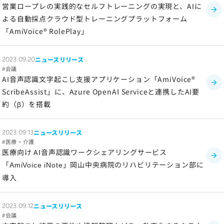
営業ロープレの実践的なセルフトレーニングの実現と、AIに
よる自動採点クラウド型トレーニングプラットフォーム
「AmiVoice® RolePlay」
ニュースリリース
2023.09.20
会議
AI音声認識文字起こし支援アプリケーション「AmiVoice®
ScribeAssist」に、Azure OpenAI Serviceと連携したAI要
約（β）を搭載
ニュースリリース
2023.09.13
医療・介護
医療向け AI音声認識ワークシェアリングサービス
「
」岡山中央病院のリハビリテーション部に
AmiVoice iNote
導入
ニュースリリース
2023.09.12
会議