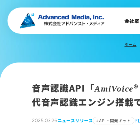
会社概要
トップメッセージ
会社案
会社沿革
サステナビリティ
ホーム
chevr
音声認識API「
AmiVoice
代音声認識エンジン搭載
P
ニュースリリース
2025.03.26
API・開発キット