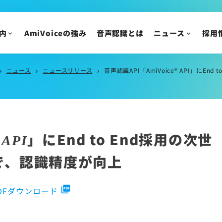
IR情報
ニュースリリース
トピックス
IRニュース
内
AmiVoiceの強み
音声認識とは
ニュース
採用
メディア掲載
株主・投資家の皆様
イベント・セミナー
IR資料/決算短信お
財務ハイライト
ニュース
ニュースリリース
音声認識API「AmiVoice® API」に
on_right
chevron_right
chevron_right
IRカレンダー
株主総会/株式関連
株価情報
®
」にEnd to End採用の次世
IRについてのご質問
API
で、認識精度が向上
picture_as_pdf
DFダウンロード