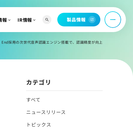
製品情報
情報
IR情報
search
open_in_new
へ
よび関連資料
End to End採用の次世代音声認識エンジン搭載で、認識精度が向上
情報
カテゴリ
すべて
ニュースリリース
トピックス