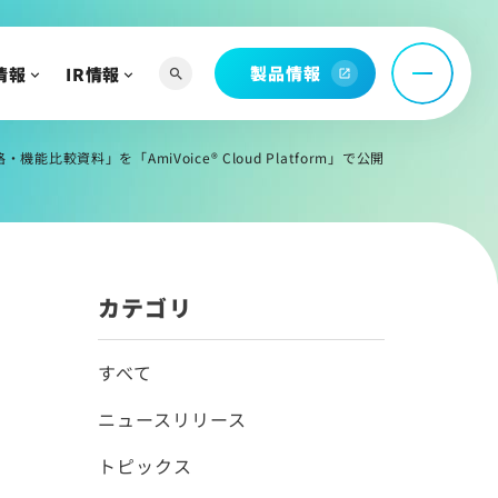
製品情報
情報
IR情報
search
open_in_new
へ
よび関連資料
機能比較資料」を「AmiVoice® Cloud Platform」で公開
情報
カテゴリ
すべて
ニュースリリース
トピックス