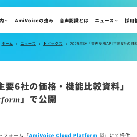
IR情報
ニュースリリース
トピックス
IRニュース
内
AmiVoiceの強み
音声認識とは
ニュース
採用
メディア掲載
株主・投資家の皆様
イベント・セミナー
IR資料/決算短信お
財務ハイライト
ホーム
ニュース
トピックス
2025年版「音声認識API主要6社の価格・
chevron_right
chevron_right
chevron_right
IRカレンダー
株主総会/株式関連
株価情報
I主要6社の価格・機能比較資料」
IRについてのご質問
」で公開
tform
トフォーム「
AmiVoice Cloud Platform
」にて提供