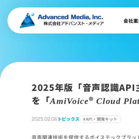
会社概要
トップメッセージ
会社案
会社沿革
サステナビリティ
2025年版「音声認識AP
を「
®
AmiVoice
Cloud Pla
トピックス
2025.02.06
API・開発キット
音声関連技術を提供するボイステックプラッ