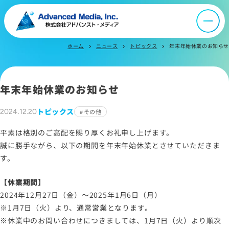
会社案内
ホーム
ニュース
トピックス
年末年始休業のお知らせ
chevron_right
chevron_right
chevron_right
オウンドメディア
年末年始休業のお知らせ
ニュース
トピックス
2024.12.20
その他
採用情報
平素は格別のご高配を賜り厚くお礼申し上げます。
誠に勝手ながら、以下の期間を年末年始休業とさせていただきま
す。
IR情報
【休業期間】
2024年12月27日（金）～2025年1月6日（月）
よくあるご質問
※1月7日（火）より、通常営業となります。
※休業中のお問い合わせにつきましては、1月7日（火）より順次