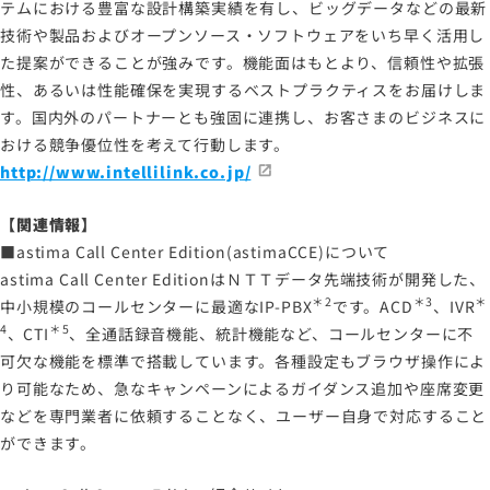
テムにおける豊富な設計構築実績を有し、ビッグデータなどの最新
技術や製品およびオープンソース・ソフトウェアをいち早く活用し
た提案ができることが強みです。機能面はもとより、信頼性や拡張
性、あるいは性能確保を実現するベストプラクティスをお届けしま
す。国内外のパートナーとも強固に連携し、お客さまのビジネスに
おける競争優位性を考えて行動します。
http://www.intellilink.co.jp/
【関連情報】
■astima Call Center Edition(astimaCCE)について
astima Call Center EditionはＮＴＴデータ先端技術が開発した、
＊2
＊3
＊
中小規模のコールセンターに最適なIP-PBX
です。ACD
、IVR
4
＊5
、CTI
、全通話録音機能、統計機能など、コールセンターに不
可欠な機能を標準で搭載しています。各種設定もブラウザ操作によ
り可能なため、急なキャンペーンによるガイダンス追加や座席変更
などを専門業者に依頼することなく、ユーザー自身で対応すること
ができます。