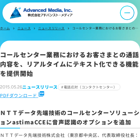
お問い合わせ
ホーム
ニュース
ニュースリリース
コールセンター業務におけるお客さまとの通話内容を、リアルタイムにテキスト化できる機能を提供開始
chevron_right
chevron_right
chevron_right
サイトマップ
サイトのご利用について
コールセンター業務におけるお客さまとの通話
ソーシャルメディアポリシー
内容を、リアルタイムにテキスト化できる機能
プライバシーポリシー
を提供開始
情報セキュリティポリシー
労働者派遣事業に関わる情報
ニュースリリース
2015.05.26
電話応対（コンタクトセンター）
picture_as_pdf
メールマガジン
PDFダウンロード
ＮＴＴデータ先端技術のコールセンターソリューシ
ョンastimaCCEに音声認識のオプションを追加
ＮＴＴデータ先端技術株式会社（東京都中央区、代表取締役社長：