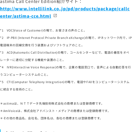
astima Call Center Edition紹介サイト：
http://www.intellilink.co.jp/pd/products/package/callc
enter/astima-cce.html
*1 VOC(Voice of Customer)の略で、お客さまの声のこと。
*2 IP-PBX (Intenet Protocol Private Branch eXchange)の略で、IPネットワーク内で、IP
電話端末の回線交換を行う装置およびソフトウェアのこと。
*3 ACD(Automatic Call Distribution)の略で、コールセンターなどで、電話の着信をオペ
レーターに適切に分配する機能や装置のこと。
*4 IVR(Interactive Voice Response)の略で、企業の電話窓口で、音声による自動応答を行
うコンピューターシステムのこと。
*5 CTI(Computer Telephony Integration)の略で、電話やFAXをコンピューターシステム
に統合する技術のこと。
＊astimaは、ＮＴＴデータ先端技術株式会社の商標または登録商標です。
＊AmiVoiceは、株式会社アドバンスト・メディアの商標または登録商標です。
＊その他の商品名、会社名、団体名は、各社の商標または登録商標です。