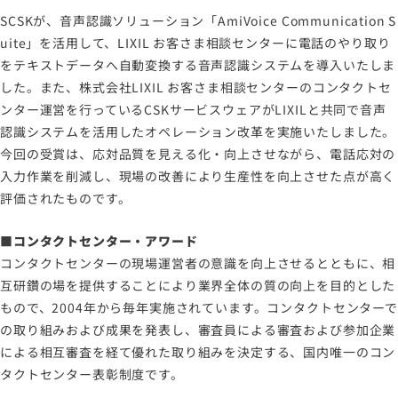
SCSKが、音声認識ソリューション「AmiVoice Communication S
サイトマップ
uite」を活用して、LIXIL お客さま相談センターに電話のやり取り
サイトのご利用について
をテキストデータへ自動変換する音声認識システムを導入いたしま
した。また、株式会社LIXIL お客さま相談センターのコンタクトセ
ソーシャルメディアポリシー
ンター運営を行っているCSKサービスウェアがLIXILと共同で音声
プライバシーポリシー
認識システムを活用したオペレーション改革を実施いたしました。
情報セキュリティポリシー
今回の受賞は、応対品質を見える化・向上させながら、電話応対の
労働者派遣事業に関わる情報
入力作業を削減し、現場の改善により生産性を向上させた点が高く
評価されたものです。
メールマガジン
■コンタクトセンター・アワード
コンタクトセンターの現場運営者の意識を向上させるとともに、相
互研鑽の場を提供することにより業界全体の質の向上を目的とした
もので、2004年から毎年実施されています。コンタクトセンターで
の取り組みおよび成果を発表し、審査員による審査および参加企業
による相互審査を経て優れた取り組みを決定する、国内唯一のコン
タクトセンター表彰制度です。