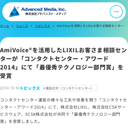
会社案内
オウンドメディア
ホーム
ニュース
トピックス
AmiVoiceを活用したLIXILお客さま相談センターが「コンタクトセンター・アワード2014」にて「最優秀テクノロジー部門賞」を受賞
chevron_right
chevron_right
chevron_right
ニュース
AmiVoice®を活用したLIXILお客さま相談セン
ターが「コンタクトセンター・アワード
採用情報
2014」にて「最優秀テクノロジー部門賞」を
受賞
IR情報
トピックス
2014.10.16
電話応対（コンタクトセンター）
よくあるご質問
コンタクトセンター運営の様々な工夫や改善を競う「コンタクトセ
ンター・アワード2014」にて、株式会社LIXIL、株式会社CSKサー
ビスウェア、SCSK株式会社が共同で「最優秀テクノロジー部門
お問い合わせ
賞」を受賞しました。