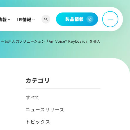
製品情報
情報
IR情報
search
open_in_new
へ
入力ソリューション「AmiVoice® Keyboard」を導入
よび関連資料
情報
カテゴリ
すべて
ニュースリリース
トピックス