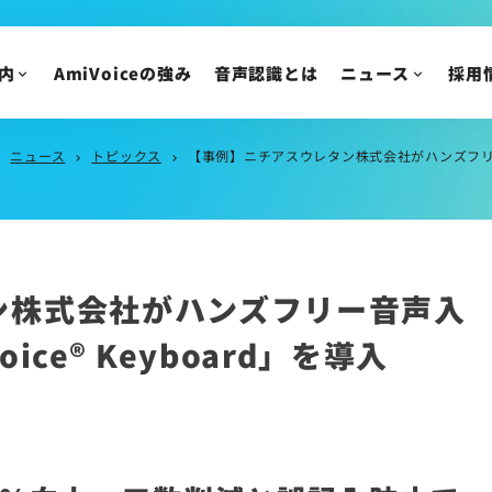
ニュース
IR情報
内
AmiVoiceの強み
音声認識とは
ニュース
採用
ニュースリリース
トピックス
IRニュース
メディア掲載
株主・投資家の皆様
ニュース
トピックス
【事例】ニチアスウレタン株式会社がハンズフリー音声
ight
chevron_right
chevron_right
イベント・セミナー
IR資料/決算短信お
財務ハイライト
IRカレンダー
株主総会/株式関連
ン株式会社がハンズフリー音声入
株価情報
ce® Keyboard」を導入
IRについてのご質問