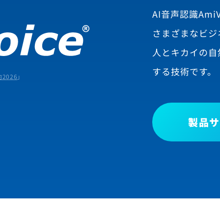
AI音声認識AmiV
さまざまなビジ
人とキカイの自
する技術です。
2026
」
製品サ