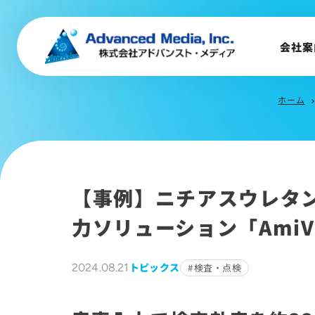
企業理念
事業内容
会社案
会社概要
トップメッセージ
ホーム
会社沿革
chevron_r
サステナビリティ
【事例】ニチアスウレタ
力ソリューション「AmiVoi
トピックス
2024.08.21
検査・点検