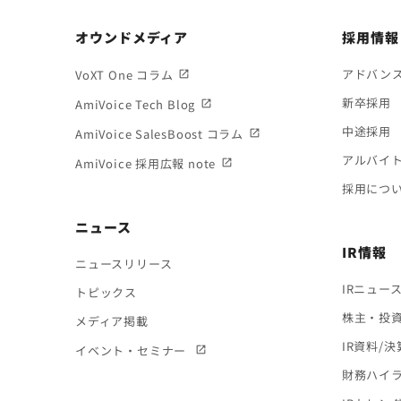
オウンドメディア
採用情報
アドバン
VoXT One コラム
新卒採用
AmiVoice Tech Blog
中途採用
AmiVoice SalesBoost コラム
アルバイ
AmiVoice 採用広報 note
採用につ
ニュース
IR情報
ニュースリリース
IRニュー
トピックス
株主・投
メディア掲載
IR資料/
イベント・セミナー
財務ハイ