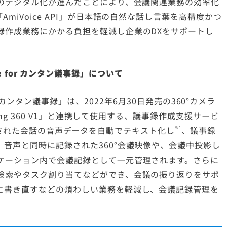
報のデジタル化が進んだことにより、会議関連業務の効率化
miVoice API」が日本語の自然な話し言葉を高精度かつ
録作成業務にかかる負担を軽減し企業のDXをサポートし
rvice for カンタン議事録」について
ice for カンタン議事録」は、2022年6月30日発売の360°カメラ
ing 360 V1」と連携して使用する、議事録作成支援サービ
」で記録された会話の音声データを自動でテキスト化し
、議事録
※1
音声と同時に記録された360°会議映像や、会議中投影し
ケーション内で会議記録として一元管理されます。さらに
検索やタスク割り当てなどができ、会議の振り返りをサポ
に書き直すなどの煩わしい業務を軽減し、会議記録管理を