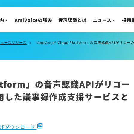
IR情報
ニュースリリース
トピックス
IRニュース
内
AmiVoiceの強み
音声認識とは
ニュース
採用
メディア掲載
株主・投資家の皆様
イベント・セミナー
IR資料/決算短信お
財務ハイライト
ニュースリリース
「AmiVoice® Cloud Platform」の音声認識A
chevron_right
IRカレンダー
株主総会/株式関連
株価情報
 Platform」の音声認識APIがリコー
IRについてのご質問
用した議事録作成支援サービスと
picture_as_pdf
DFダウンロード