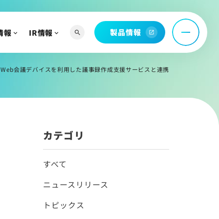
製品情報
情報
IR情報
search
open_in_new
へ
よび関連資料
PIがリコーのWeb会議デバイスを利用した議事録作成支援サービスと連携
情報
カテゴリ
すべて
ニュースリリース
トピックス