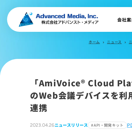
会社概要
トップメッセージ
会社案
会社沿革
サステナビリティ
ホーム
ニュース
chevron_right
chevron_right
「AmiVoice® Cloud
のWeb会議デバイスを利
連携
P
ニュースリリース
2023.04.26
API・開発キット