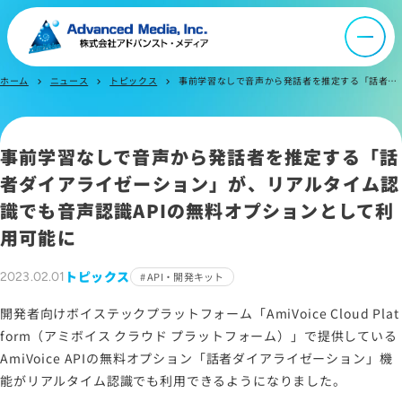
ニュース
採用情報
ホーム
ニュース
トピックス
事前学習なしで音声から発話者を推定する「話者ダイアライゼーション」が、リアルタイム認識でも音声認識APIの無料オプションとして利用可能に
chevron_right
chevron_right
chevron_right
IR情報
事前学習なしで音声から発話者を推定する「話
者ダイアライゼーション」が、リアルタイム認
よくあるご質問
識でも音声認識APIの無料オプションとして利
用可能に
お問い合わせ
トピックス
2023.02.01
API・開発キット
サイトマップ
開発者向けボイステックプラットフォーム「AmiVoice Cloud Plat
form（アミボイス クラウド プラットフォーム）」で提供している
サイトのご利用について
AmiVoice APIの無料オプション「話者ダイアライゼーション」機
ソーシャルメディアポリシー
能がリアルタイム認識でも利用できるようになりました。
プライバシーポリシー