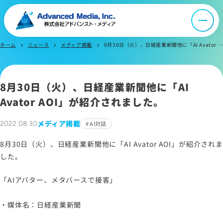
ニュース
ホーム
ニュース
メディア掲載
8月30日（火）、日経産業新聞他に「AI Avator AOI」が紹介されました。
chevron_right
chevron_right
chevron_right
採用情報
8月30日（火）、日経産業新聞他に「AI
IR情報
Avator AOI」が紹介されました。
よくあるご質問
メディア掲載
2022.08.30
AI対話
8月30日（火）、日経産業新聞他に「AI Avator AOI」が紹介されま
お問い合わせ
した。
「AIアバター、メタバースで接客」
サイトマップ
・媒体名：日経産業新聞
サイトのご利用について