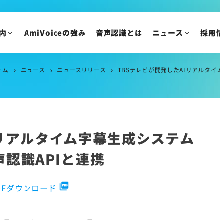
IR情報
ニュースリリース
トピックス
IRニュース
内
AmiVoiceの強み
音声認識とは
ニュース
採用
メディア掲載
株主・投資家の皆様
イベント・セミナー
IR資料/決算短信お
財務ハイライト
ーム
ニュース
ニュースリリース
TBSテレビが開発したAIリアルタイム
chevron_right
chevron_right
chevron_right
IRカレンダー
株主総会/株式関連
株価情報
Iリアルタイム字幕生成システム
IRについてのご質問
音声認識APIと連携
picture_as_pdf
DFダウンロード