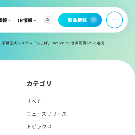
製品情報
情報
IR情報
search
open_in_new
へ
よび関連資料
字幕生成システム「もじぱ」 AmiVoice 音声認識APIと連携
情報
カテゴリ
すべて
ニュースリリース
トピックス