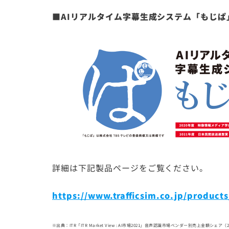
■AIリアルタイム字幕生成システム「もじぱ
詳細は下記製品ページをご覧ください。
https://www.trafficsim.co.jp/product
※出典：ITR「ITR Market View : AI市場2021」音声認識市場ベンダー別売上金額シェア（