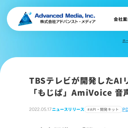
会社概要
トップメッセージ
会社案
会社沿革
サステナビリティ
ホ
TBSテレビが開発したA
「もじぱ」AmiVoice 
P
ニュースリリース
2022.05.17
API・開発キット