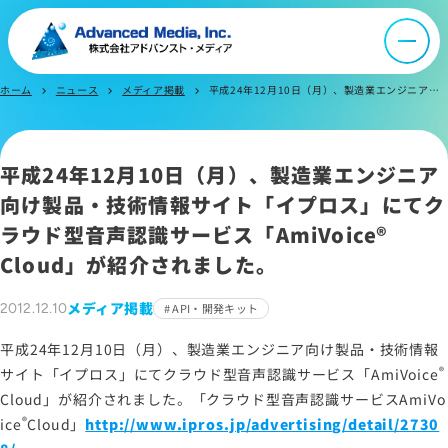
音声認識とは
会社案内
ホーム
ニュース
メディア掲載
平成24年12月10日（月）、製造業エンジニア向け製品・技術情報サイト「イプロス」にてクラウド型音声認識サービス「AmiVoice Cloud」が紹介されました。
chevron_right
chevron_right
chevron_right
オウンドメディア
平成24年12月10日（月）、製造業エンジニア
向け製品・技術情報サイト「イプロス」にてク
ニュース
ラウド型音声認識サービス「
AmiVoice®
Cloud
」が紹介されました。
採用情報
メディア掲載
2012.12.10
API・開発キット
IR情報
平成24年12月10日（月）、製造業エンジニア向け製品・技術情報
®
サイト「イプロス」にてクラウド型音声認識サービス「
AmiVoice
Cloud
」が紹介されました。「クラウド型音声認識サービス
AmiVo
よくあるご質問
®
ice
Cloud
」
http://www.ipros.jp/advertising/detail/2730