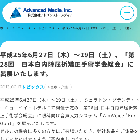
会社案内
オウンドメディア
ホーム
ニュース
トピックス
平成25年6月27日（木）～29日（土）、「第28回 日本白内障屈折矯正手術学会総会」に出展いたします。
chevron_right
chevron_right
chevron_right
ニュース
平成25年6月27日（木）～29日（土）、「第
28回 日本白内障屈折矯正手術学会総会」に
採用情報
出展いたします。
IR情報
トピックス
2013.06.17
医療・介護
平成25年6月27日（木）～29日（土）、シェラトン・グランデ・ト
よくあるご質問
ーキョーベイ・ホテルにて開催予定の「第28回 日本白内障屈折矯
®
正手術学会総会」に眼科向け音声入力システム「
AmiVoice
Ex7
Opht
」を展示いたします。
お問い合わせ
ぜひこの機会に多くの方々にご来場いただき、弊社製品をご体験を
していただけますようご案内申し上げます。