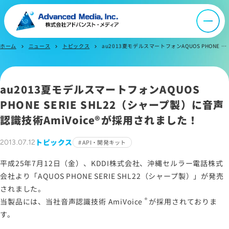
会社案内
ホーム
ニュース
トピックス
au2013夏モデルスマートフォンAQUOS PHONE SERIE SHL22（シャープ製）に音声認識技術AmiVoiceが採用されました！
chevron_right
chevron_right
chevron_right
オウンドメディア
au2013夏モデルスマートフォンAQUOS
ニュース
PHONE SERIE SHL22（シャープ製）に音声
認識技術
AmiVoice®
が採用されました！
採用情報
トピックス
2013.07.12
API・開発キット
平成25年7月12日（金）、KDDI株式会社、沖縄セルラー電話株式
IR情報
会社より「AQUOS PHONE SERIE SHL22（シャープ製）」が発売
されました。
よくあるご質問
®
当製品には、当社音声認識技術
AmiVoice
が採用されておりま
す。