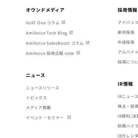
オウンドメディア
採用情報
アドバン
VoXT One コラム
新卒採用
AmiVoice Tech Blog
中途採用
AmiVoice SalesBoost コラム
アルバイ
AmiVoice 採用広報 note
採用につ
ニュース
IR情報
ニュースリリース
IRニュー
トピックス
株主・投
メディア掲載
IR資料/
イベント・セミナー
財務ハイ
IRカレン