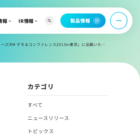
製品情報
情報
IR情報
search
open_in_new
へ
RM デモ＆コンファレンス2013in東京」に出展いたします。
よび関連資料
情報
カテゴリ
すべて
ニュースリリース
トピックス