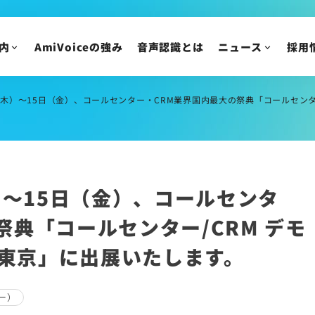
ニュース
内
AmiVoiceの強み
音声認識とは
ニュース
採用
IR情報
ニュースリリース
トピックス
IRニュース
メディア掲載
株主・投資家の皆様
（木）～15日（金）、コールセンター・CRM業界国内最大の祭典「コールセンター/C
イベント・セミナー
IR資料/決算短信お
財務ハイライト
IRカレンダー
）～15日（金）、コールセンタ
株主総会/株式関連
株価情報
祭典「コールセンター/CRM デモ
IRについてのご質問
in東京」に出展いたします。
ー）