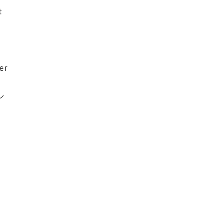
t
er
ン
0）