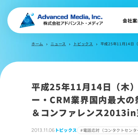
企業理念
事業内容
会社案
会社概要
トップメッセージ
ホーム
ニュース
トピックス
平成25年11月14日
会社沿革
chevron_right
chevron_right
chevron_right
サステナビリティ
平成25年11月14日（木
ー・CRM業界国内最大の
＆コンファレンス2013
トピックス
2013.11.06
電話応対（コンタクトセンタ