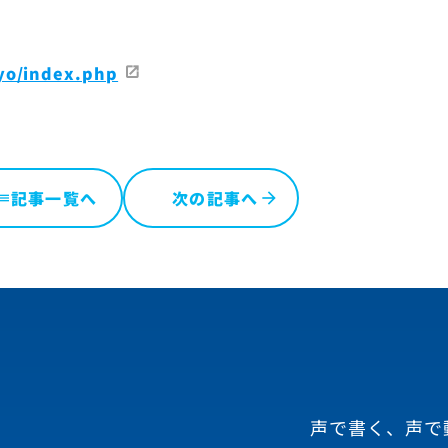
yo/index.php
記事一覧へ
次の記事へ
ist
声で書く、声で