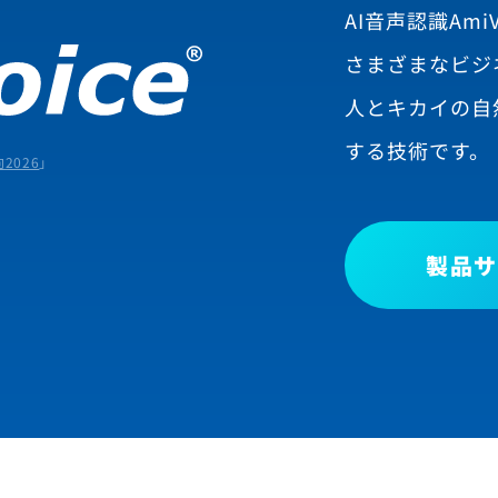
AI音声認識AmiV
さまざまなビジ
人とキカイの自
する技術です。
2026
」
製品サ