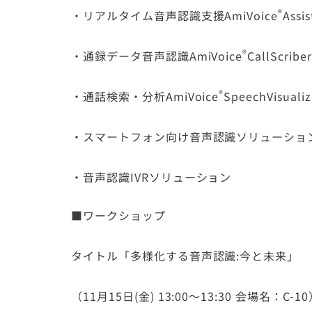
®
・リアルタイム音声認識支援
AmiVoice
Assis
®
・通録データ音声認識
AmiVoice
CallScriber
®
・通話検索・分析
AmiVoice
SpeechVisualiz
・スマートフォン向け音声認識ソリューショ
・音声認識IVRソリューション
■ワークショップ
タイトル「多様化する音声認識:今と未来」
（11月15日(金) 13:00～13:30 会場名：C-1