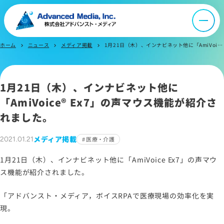
会社案内
オウンドメディア
ホーム
ニュース
メディア掲載
1月21日（木）、インナビネット他に「AmiVoice® Ex7」の声マウス機能が紹介されました。
chevron_right
chevron_right
chevron_right
ニュース
1月21日（木）、インナビネット他に
「AmiVoice® Ex7」の声マウス機能が紹介さ
採用情報
れました。
メディア掲載
2021.01.21
医療・介護
IR情報
1月21日（木）、インナビネット他に「AmiVoice Ex7」の声マウ
ス機能が紹介されました。
よくあるご質問
「アドバンスト・メディア，ボイスRPAで医療現場の効率化を実
現。
お問い合わせ