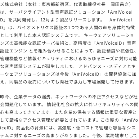
ズ株式会社（本社：東京都新宿区、代表取締役社長 岡田昌之）
プライバシーポリシー
は、サーバクライアント型音声認証ソリューション「AmiVoiceI
情報セキュリティポリシー
D」を共同開発し、12月より製品リリースします。「AmiVoiceI
労働者派遣事業に関わる情報
D」は、バイオメトリクス認証の1つである人間の声を身体的特徴
として利用した本人認証システムです。 キーウェアソリューショ
メールマガジン
ンズの高機能な認証サーバ技術と、高精度の「AmiVoiceID」音声
認証エンジン とを組み合わせることによって、認証精度や拡張性、
管理機能など情報セキュリティにおけるあらゆるニーズに対応可能
な音声認証システムが誕生しました。アドバンスト･メディアとキ
ーウェアソリューションズは今後「AmiVoiceID」の開発協業に加
え、同製品の販売についても両社で協力し市場展開して行きます。
昨今、企業データの漏洩、ネットワークへの不正アクセスなどが社
会問題化しています。 情報化社会の拡大に伴いセキュリティへの関
心も高まってきています。また企業の保有する情報は重要な資産と
して厳格なアクセス管理が必要とされています。この度の「AmiVo
iceID」商品化の背景には、高強度・低コストで管理も容易なシス
テムに対するニーズの高まりがありました。今後、業務端末として