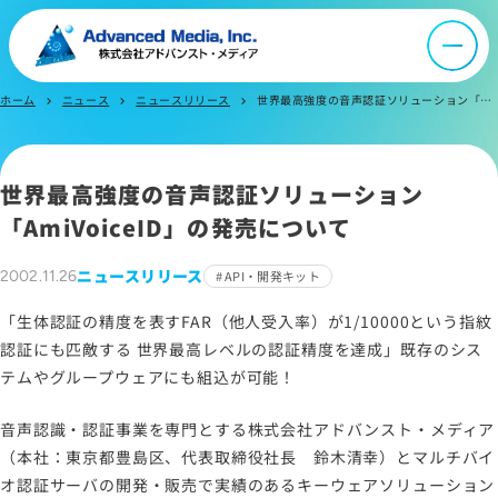
ニュース
ホーム
ニュース
ニュースリリース
世界最高強度の音声認証ソリューション「AmiVoiceID」の発売について
chevron_right
chevron_right
chevron_right
採用情報
IR情報
世界最高強度の音声認証ソリューション
「AmiVoiceID」の発売について
よくあるご質問
ニュースリリース
2002.11.26
API・開発キット
「生体認証の精度を表すFAR（他人受入率）が1/10000という指紋
お問い合わせ
認証にも匹敵する 世界最高レベルの認証精度を達成」既存のシス
テムやグループウェアにも組込が可能！
サイトマップ
音声認識・認証事業を専門とする株式会社アドバンスト・メディア
サイトのご利用について
（本社：東京都豊島区、代表取締役社長 鈴木清幸）とマルチバイ
オ認証サーバの開発・販売で実績のあるキーウェアソリューション
ソーシャルメディアポリシー