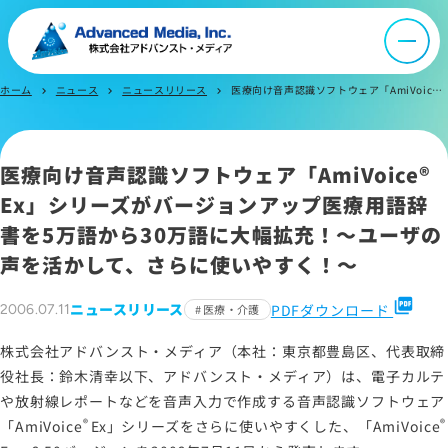
よくあるご質問
お問い合わせ
ホーム
ニュース
ニュースリリース
医療向け音声認識ソフトウェア「AmiVoice Ex」シリーズがバージョンアップ医療用語辞書を5万語から30万語に大幅拡充！～ユーザの声を活かして、さらに使いやすく！～
chevron_right
chevron_right
chevron_right
サイトマップ
医療向け音声認識ソフトウェア「
AmiVoice®
サイトのご利用について
Ex
」シリーズがバージョンアップ医療用語辞
ソーシャルメディアポリシー
書を5万語から30万語に大幅拡充！～ユーザの
プライバシーポリシー
声を活かして、さらに使いやすく！～
情報セキュリティポリシー
picture_as_pdf
ニュースリリース
PDFダウンロード
2006.07.11
医療・介護
労働者派遣事業に関わる情報
メールマガジン
株式会社アドバンスト・メディア（本社：東京都豊島区、代表取締
役社長：鈴木清幸以下、アドバンスト・メディア）は、電子カルテ
や放射線レポートなどを音声入力で作成する音声認識ソフトウェア
®
®
「
AmiVoice
Ex
」シリーズをさらに使いやすくした、「
AmiVoice