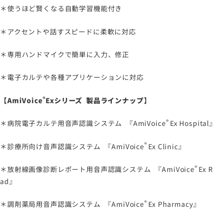
＊使うほど賢くなる自動学習機能付き
＊アクセントや話すスピードに柔軟に対応
＊専用ハンドマイクで簡単に入力、修正
＊電子カルテや各種アプリケーションに対応
®
【
AmiVoice
Ex
シリーズ 製品ラインナップ】
®
＊病院電子カルテ用音声認識システム 『
AmiVoice
Ex Hospital
』
®
＊診療所向け音声認識システム 『
AmiVoice
Ex Clinic
』
®
＊放射線画像診断レポート用音声認識システム 『
AmiVoice
Ex R
ad
』
®
＊調剤薬局用音声認識システム 『
AmiVoice
Ex Pharmacy
』