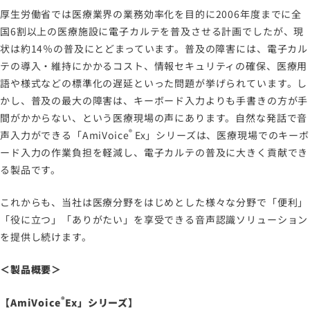
厚生労働省では医療業界の業務効率化を目的に2006年度までに全
国6割以上の医療施設に電子カルテを普及させる計画でしたが、現
状は約14％の普及にとどまっています。普及の障害には、電子カル
テの導入・維持にかかるコスト、情報セキュリティの確保、医療用
語や様式などの標準化の遅延といった問題が挙げられています。し
かし、普及の最大の障害は、キーボード入力よりも手書きの方が手
間がかからない、という医療現場の声にあります。自然な発話で音
®
声入力ができる「
AmiVoice
Ex
」シリーズは、医療現場でのキーボ
ード入力の作業負担を軽減し、電子カルテの普及に大きく貢献でき
る製品です。
これからも、当社は医療分野をはじめとした様々な分野で「便利」
「役に立つ」「ありがたい」を享受できる音声認識ソリューション
を提供し続けます。
＜製品概要＞
®
【
AmiVoice
Ex
」シリーズ】