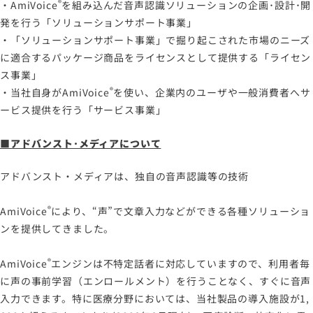
®
・
AmiVoice
を組み込んだ音声認識ソリューションの企画･設計･開
発を行う「ソリューションサポート事業」
・「ソリューションサポート事業」で掘り起こされた市場のニーズ
に適合するパッケージ商品をライセンスとして提供する「ライセン
ス事業」
®
・当社自身が
AmiVoice
を使い、企業内のユーザや一般消費者へサ
ービス提供を行う「サービス事業」
■アドバンスト･メディアについて
アドバンスト・メディアは、独自の音声認識等の技術
®
AmiVoice
により、“声”で文章入力などができる各種ソリューショ
ンを提供してきました。
®
AmiVoice
エンジンは不特定話者に対応していますので、利用者毎
に声の事前学習（エンロールメント）を行うことなく、すぐに音声
入力できます。特に医療分野においては、当社製品の導入施設が1,