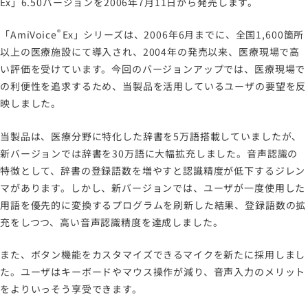
Ex
」6.50バージョンを2006年7月11日から発売します。
®
「
AmiVoice
Ex
」シリーズは、2006年6月までに、全国1,600箇所
以上の医療施設にて導入され、2004年の発売以来、医療現場で高
い評価を受けています。今回のバージョンアップでは、医療現場で
の利便性を追求するため、当製品を活用しているユーザの要望を反
映しました。
当製品は、医療分野に特化した辞書を5万語搭載していましたが、
新バージョンでは辞書を30万語に大幅拡充しました。音声認識の
特徴として、辞書の登録語数を増やすと認識精度が低下するジレン
マがあります。しかし、新バージョンでは、ユーザが一度使用した
用語を優先的に変換するプログラムを刷新した結果、登録語数の拡
充をしつつ、高い音声認識精度を達成しました。
また、ボタン機能をカスタマイズできるマイクを新たに採用しまし
た。ユーザはキーボードやマウス操作が減り、音声入力のメリット
をよりいっそう享受できます。