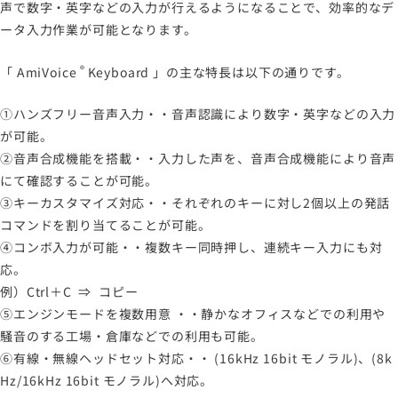
声で数字・英字などの入力が行えるようになることで、効率的なデ
ータ入力作業が可能となります。
®
「
AmiVoice
Keyboard
」の主な特長は以下の通りです。
①ハンズフリー音声入力・・音声認識により数字・英字などの入力
が可能。
②音声合成機能を搭載・・入力した声を、音声合成機能により音声
にて確認することが可能。
③キーカスタマイズ対応・・それぞれのキーに対し2個以上の発話
コマンドを割り当てることが可能。
④コンボ入力が可能・・複数キー同時押し、連続キー入力にも対
応。
例）Ctrl＋C ⇒ コピー
⑤エンジンモードを複数用意 ・・静かなオフィスなどでの利用や
騒音のする工場・倉庫などでの利用も可能。
⑥有線・無線ヘッドセット対応・・ (16kHz 16bit モノラル)、(8k
Hz/16kHz 16bit モノラル)へ対応。