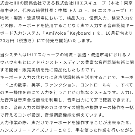
式会社IHIの関係会社である株式会社IHIエスキューブ（本社：東京
プライバシーポリシー
都中央区、代表取締役社長：中塚 正人 以下、IHIエスキューブ）と
情報セキュリティポリシー
物流・製造・流通現場において、検品入力、伝票入力、検査入力な
労働者派遣事業に関わる情報
どの際、キーボードを使用することなく声で入力する音声認識キー
メールマガジン
®
ボード入力システム「
AmiVoice
Keyboard
」を、10月初旬より
20万円（税抜き）にて発売を開始いたします。
当システムはIHIエスキューブの物流・製造・流通市場におけるノ
ウハウをもとにアドバンスト・メディアの豊富な音声認識技術に関
する開発・販売実績を元に商品化したものです。
キーボード入力の代わりに音声認識技術を活用することで、キーボ
ード上の数字、英字、ファンクション、コントロールキー、すべて
のキー操作を声にて入力を行うことが可能なシステムです。入力し
た音声は音声合成機能を利用し、音声出力にて耳で確認できます。
また、音声入力の単語のカスタマイズ機能や複数キーの操作を一括
で行えるコンボ設定、音量調節機能を備えています。
入力作業の際、声だけでキーボードを操作することが出来るため、
ハンズフリー・アイズフリーとなり、手を使った作業を行いながら