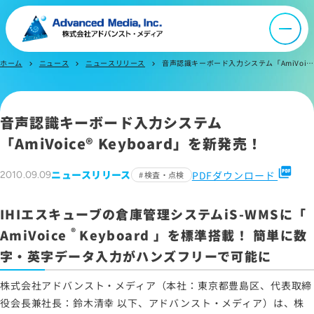
ニュース
採用情報
ホーム
ニュース
ニュースリリース
音声認識キーボード入力システム「AmiVoice Keyboard」を新発売！～IHIエスキューブの倉庫管理システムiS-WMSに「AmiVoice Keyboard」を標準搭載！ 簡単に数字・英字データ入力がハンズフリーで可能に～
chevron_right
chevron_right
chevron_right
IR情報
音声認識キーボード入力システム
「
AmiVoice® Keyboard
」を新発売！
よくあるご質問
picture_as_pdf
ニュースリリース
PDFダウンロード
2010.09.09
検査・点検
お問い合わせ
IHIエスキューブの倉庫管理システムiS-WMSに「
®
AmiVoice
Keyboard
」を標準搭載！ 簡単に数
字・英字データ入力がハンズフリーで可能に
サイトマップ
サイトのご利用について
株式会社アドバンスト・メディア（本社：東京都豊島区、代表取締
ソーシャルメディアポリシー
役会長兼社長：鈴木清幸 以下、アドバンスト・メディア）は、株