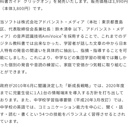
科書ガイド クリックオン」を発売いたします。販売価格は3,990円
（本体3,800円）です。
当ソフトは株式会社アドバンスト・メディア（本社：東京都豊島
区、代表取締役会長兼社長：鈴木清幸 以下、アドバンスト・メデ
®
ィア）の音声認識技術
AmiVoice
を採用することで、これまでのデ
ジタル教科書では出来なかった、学習者が話した文章の中から日本
人特有の発音の間違いを具体的に抽出し、指摘・指導することを可
能にしました。これにより、中学などの集団学習の現場では難しか
った個別の発音や音読の練習に、家庭で安価かつ気軽に取り組むこ
とができます。
政府が2010年6月に閣議決定した「新成長戦略」では、2020年度
までに児童生徒に1人1台の情報端末を導入する方針を打ち出して
おります。また、中学校学習指導要領（平成20年3月改訂）では、
中学校の英語では、コミュニケーション能力を中心に、聞く・話
す・読む・書くという4つの技能をバランスよく習得させるとされ
ています。