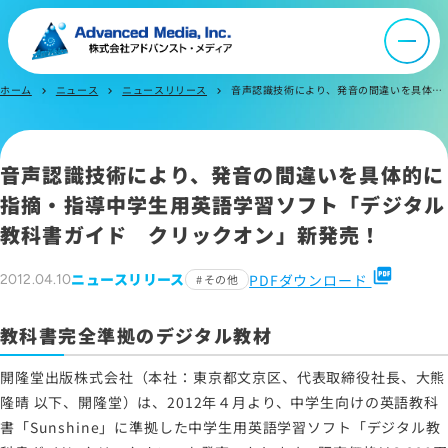
お問い合わせ
ホーム
ニュース
ニュースリリース
音声認識技術により、発音の間違いを具体的に指摘・指導中学生用英語学習ソフト「デジタル教科書ガイド クリックオン」新発売！～教科書完全準拠のデジタル教材～
chevron_right
chevron_right
chevron_right
サイトマップ
音声認識技術により、発音の間違いを具体的に
サイトのご利用について
指摘・指導中学生用英語学習ソフト「デジタル
ソーシャルメディアポリシー
教科書ガイド クリックオン」新発売！
プライバシーポリシー
情報セキュリティポリシー
picture_as_pdf
ニュースリリース
PDFダウンロード
2012.04.10
その他
労働者派遣事業に関わる情報
メールマガジン
教科書完全準拠のデジタル教材
開隆堂出版株式会社（本社：東京都文京区、代表取締役社長、大熊
隆晴 以下、開隆堂）は、2012年４月より、中学生向けの英語教科
書「Sunshine」に準拠した中学生用英語学習ソフト「デジタル教