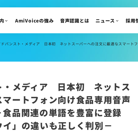
ニュース
IR情報
ニュースリリース
内
AmiVoiceの強み
音声認識とは
ニュース
採用
トピックス
IRニュース
メディア掲載
株主・投資家の皆様
スト・メディア 日本初 ネットスーパーへの注文に最適なスマートフォン向け食品専用音声認識検索システムを開
イベント・セミナー
IR資料/決算短信お
財務ハイライト
IRカレンダー
株主総会/株式関連
ト・メディア 日本初 ネットス
株価情報
IRについてのご質問
スマートフォン向け食品専用音声
－食品関連の単語を豊富に登録
ウイ」の違いも正しく判別－