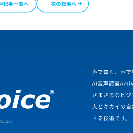
記事一覧へ
次の記事へ
ist
声で書く、声で
AI音声認識AmiV
さまざまなビジ
人とキカイの自
する技術です。
2026
」