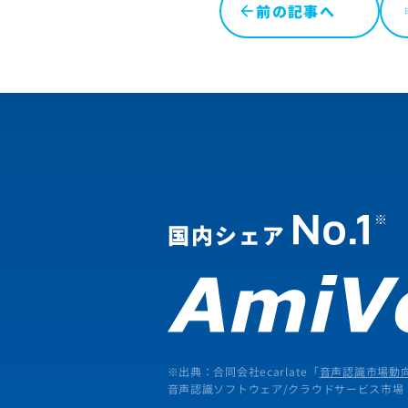
前の記事へ
l
※出典：合同会社ecarlate「
音声認識市場動向
音声認識ソフトウェア/クラウドサービス市場