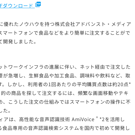
picture_as_pdf
DFダウンロード
術に優れたノウハウを持つ株式会社アドバンスト・メディア
スマートフォンで食品などをより簡単に注文することがで
て開発しました。
ットワークインフラの進展に伴い、ネット経由で注文した
要が急増し、生鮮食品や加工食品、調味料や飲料など、取
。しかし、利用者の1回あたりの平均購買点数は約20点*
目的の商品を探して注文するには、頻繁な画面移動やテキ
め、こうした注文の仕組みではスマートフォンの操作に不
した。
®
ディアは、高性能な音声認識技術
AmiVoice
*2を活用し
る食品専用の音声認識検索システムを国内で初めて開発し