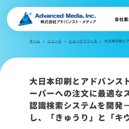
事業内容
会社概要
会社案
トップメッセージ
会社沿革
ホーム
ニュース
ニュースリリース
大日本印刷とアドバン
chevron_right
chevron_right
chevron_right
サステナビリティ
大日本印刷とアドバンス
ーパーへの注文に最適な
認識検索システムを開発
し、「きゅうり」と「キ