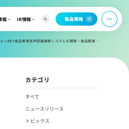
製品情報
情報
IR情報
search
open_in_new
へ
発－食品関連の単語を豊富に登録し、「きゅうり」と「キウイ」の違いも正しく判別－
よび関連資料
情報
カテゴリ
すべて
ニュースリリース
トピックス