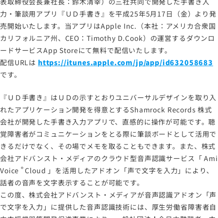
表取締役会長兼社長：鈴木清幸）の三社共同で開発した手書き入
労働者派遣事業に関わる情報
力・筆談用アプリ『ＵＤ手書き』を平成25年5月17日（金）より発
メールマガジン
売開始いたします。当アプリはApple Inc.（本社：アメリカ合衆国
カリフォルニア州、CEO：Timothy D.Cook）の運営するダウンロ
ードサービスApp Storeにて無料で配信いたします。
配信URLは
https://itunes.apple.com/jp/app/id632058683
です。
『ＵＤ手書き』はＵＤの示すとおりユニバーサルデザインを取り入
れたアプリケーション開発を得意とするShamrock Records 株式
会社が開発した手書き入力アプリで、直感的に操作が可能です。聴
覚障害者がコミュニケーションをとる際に筆談ボードとして活用で
きるだけでなく、その場でメモを取ることもできます。また、株式
会社アドバンスト・メディアのクラウド型音声認識サービス「
Ami
®
Voice
Cloud
」を活用したアドオン「声で文字を入力」により、
話者の音声を文字表示することが可能です。
この度、株式会社アドバンスト・メディアが音声認識アドオン「声
で文字を入力」に提供した音声認識技術には、厚生労働省障害者自