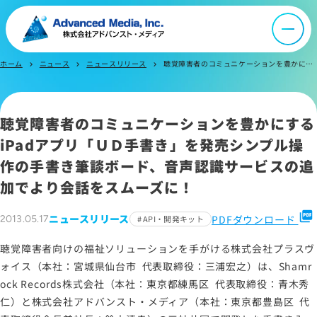
採用情報
ホーム
ニュース
ニュースリリース
聴覚障害者のコミュニケーションを豊かにするiPadアプリ「ＵＤ手書き」を発売シンプル操作の手書き筆談ボード、音声認識サービスの追加でより会話をスムーズに！
IR情報
chevron_right
chevron_right
chevron_right
よくあるご質問
聴覚障害者のコミュニケーションを豊かにする
iPadアプリ「ＵＤ手書き」を発売シンプル操
お問い合わせ
作の手書き筆談ボード、音声認識サービスの追
加でより会話をスムーズに！
picture_as_pdf
サイトマップ
ニュースリリース
PDFダウンロード
2013.05.17
API・開発キット
サイトのご利用について
聴覚障害者向けの福祉ソリューションを手がける株式会社プラスヴ
ソーシャルメディアポリシー
ォイス（本社：宮城県仙台市 代表取締役：三浦宏之）は、Shamr
プライバシーポリシー
ock Records株式会社（本社：東京都練馬区 代表取締役：青木秀
仁）と株式会社アドバンスト・メディア（本社：東京都豊島区 代
情報セキュリティポリシー