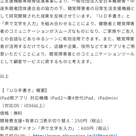
立支援機器等開発促進事業により、一般社団法人全日本難聴者・中
途失聴者団体連合会の協力の下、聴覚障害者の日常生活支援機器と
して研究開発された成果を反映させています。『ＵＤ手書き』と
「声で文字を入力」を組み合わせることにより、健聴者と聴覚障害
者のコミュニケーションがスムーズなものになり、ご家族やご友人
との会話などあらゆるシーンに有効活用できます。また、聴覚障害
者が活用するだけでなく、店舗や企業、役所などで本アプリをご用
意いただくことにより、聴覚障害者とのコミュニケーションツール
として顧客サービスに資するものと考えます。
以上
【『ＵＤ手書き』概要】
iPad用アプリ 対応機種 iPad2～第4世代iPad、iPadmini
（対応OS：iOS6以上）
価格：無料
開発費支援+背景ロゴ表示切り替え：250円（税込）
音声認識アドオン「声で文字を入力」：600円（税込）
製品紹介URL：
http://www.plusvoice.jp/UDtegaki/