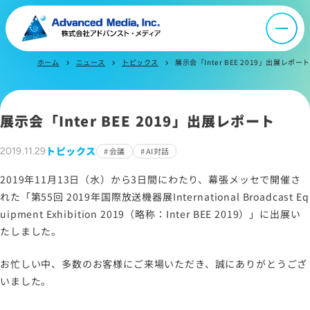
IR情報
よくあるご質問
ホーム
ニュース
トピックス
展示会「Inter BEE 2019」出展レポート
chevron_right
chevron_right
chevron_right
お問い合わせ
展示会「Inter BEE 2019」出展レポート
トピックス
2019.11.29
会議
AI対話
サイトマップ
2019年11月13日（水）から3日間にわたり、幕張メッセで開催さ
サイトのご利用について
れた「第55回 2019年国際放送機器展International Broadcast Eq
ソーシャルメディアポリシー
uipment Exhibition 2019（略称：Inter BEE 2019）」に出展い
プライバシーポリシー
たしました。
情報セキュリティポリシー
お忙しい中、多数のお客様にご来場いただき、誠にありがとうござ
労働者派遣事業に関わる情報
いました。
メールマガジン