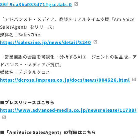
86f-9ca3ba083d71#gsc.tab=0
サイトマップ
「アドバンスト・メディア、商談をリアルタイム支援『AmiVoice
サイトのご利用について
SalesAgent』をリリース」
媒体名：SalesZine
ソーシャルメディアポリシー
https://saleszine.jp/news/detail/8240
プライバシーポリシー
情報セキュリティポリシー
「営業商談の会話を可視化・分析するAIエージェントの製品版、ア
ドバンスト・メディアが提供」
労働者派遣事業に関わる情報
媒体名：デジタルクロス
メールマガジン
https://dcross.impress.co.jp/docs/news/004626.html
■プレスリリースはこちら
https://www.advanced-media.co.jp/newsrelease/11788/
■
「AmiVoice SalesAgent」
の詳細はこちら