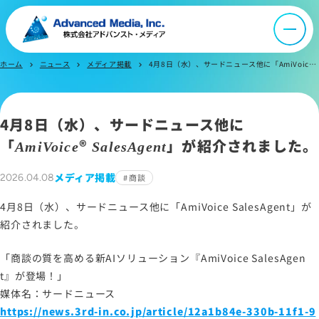
会社案内
ホーム
ニュース
メディア掲載
4月8日（水）、サードニュース他に「AmiVoice SalesAgent」が紹介されました。
オウンドメディア
chevron_right
chevron_right
chevron_right
ニュース
4月8日（水）、サードニュース他に
「
®
」が紹介されました。
AmiVoice
SalesAgent
採用情報
メディア掲載
2026.04.08
商談
4月8日（水）、サードニュース他に「AmiVoice SalesAgent」が
IR情報
紹介されました。
よくあるご質問
「商談の質を高める新AIソリューション『AmiVoice SalesAgen
t』が登場！」
媒体名：サードニュース
お問い合わせ
https://news.3rd-in.co.jp/article/12a1b84e-330b-11f1-9