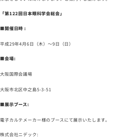
サイトマップ
サイトのご利用について
「第122回日本眼科学会総会」
ソーシャルメディアポリシー
■開催日時 :
プライバシーポリシー
情報セキュリティポリシー
平成29年4月6日（木）～9日（日）
労働者派遣事業に関わる情報
■会場:
メールマガジン
大阪国際会議場
大阪市北区中之島5-3-51
■展示ブース:
電子カルテメーカー様のブースにて展示いたします。
株式会社ニデック: