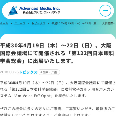
オウンドメディア
ホーム
ニュース
トピックス
平成30年4月19日（木）～22日（日）、大阪国際会議場にて開催される「第122回日本眼科学会総会」に出展いたします。
chevron_right
chevron_right
chevron_right
ニュース
平成30年4月19日（木）～22日（日）、大阪
採用情報
国際会議場にて開催される「第122回日本眼科
学会総会」に出展いたします。
IR情報
トピックス
2018.03.26
医療・介護
よくあるご質問
平成30年4月19日（木）～22日（日）、大阪国際会議場にて開催さ
れる「第122回日本眼科学会総会」に眼科電子カルテ用音声入力シ
ステム「AmiVoice Ex7 Opht」を展示いたします。
お問い合わせ
ぜひこの機会に多くの方々にご来場、ご高覧いただき、最新版のご
体験をしていただけますよう、ご案内申し上げます。