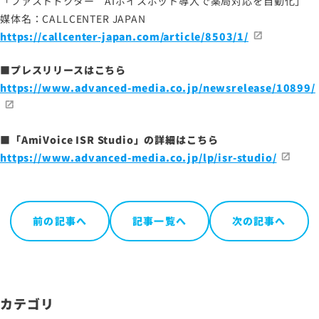
「ファストドクター AIボイスボット導入で薬局対応を自動化」
媒体名：CALLCENTER JAPAN
https://callcenter-japan.com/article/8503/1/
サイトマップ
■プレスリリースはこちら
サイトのご利用について
https://www.advanced-media.co.jp/newsrelease/10899/
ソーシャルメディアポリシー
プライバシーポリシー
■「
AmiVoice
ISR Studio
」の詳細はこちら
情報セキュリティポリシー
https://www.advanced-media.co.jp/lp/isr-studio/
労働者派遣事業に関わる情報
メールマガジン
前の記事へ
記事一覧へ
次の記事へ
カテゴリ