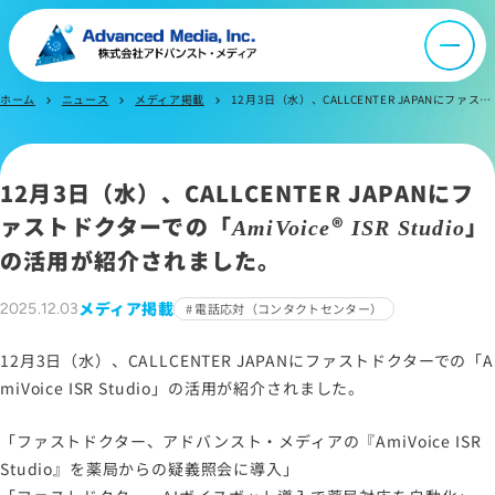
会社案内
ホーム
ニュース
メディア掲載
12月3日（水）、CALLCENTER JAPANにファストドクターでの「AmiVoice® ISR Studio」の活用が紹介されました。
chevron_right
chevron_right
chevron_right
オウンドメディア
12月3日（水）、CALLCENTER JAPANにフ
ニュース
ァストドクターでの「
®
」
AmiVoice
ISR Studio
の活用が紹介されました。
採用情報
メディア掲載
2025.12.03
電話応対（コンタクトセンター）
IR情報
12月3日（水）、CALLCENTER JAPANにファストドクターでの「A
miVoice ISR Studio」の活用が紹介されました。
よくあるご質問
「ファストドクター、アドバンスト・メディアの『AmiVoice ISR
Studio』を薬局からの疑義照会に導入」
お問い合わせ