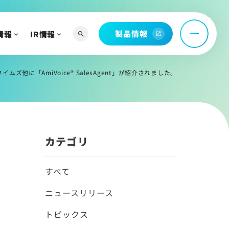
ィアを知る
お問い合わせ
製品情報
情報
IR情報
search
open_in_new
託
問
ムズ他に「AmiVoice® SalesAgent」が紹介されました。
カテゴリ
へ
よび関連資料
すべて
ニュースリリース
情報
トピックス