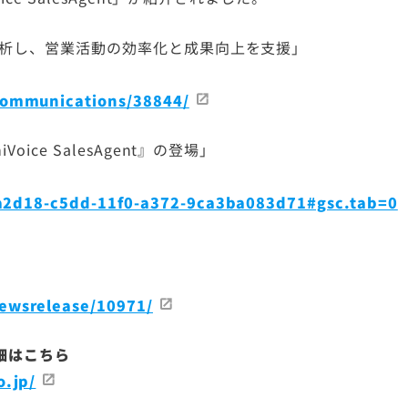
IRについてのご質問
析し、営業活動の効率化と成果向上を支援」
communications/38844/
ce SalesAgent』の登場」
90a2d18-c5dd-11f0-a372-9ca3ba083d71#gsc.tab=0
ewsrelease/10971/
細はこちら
o.jp/