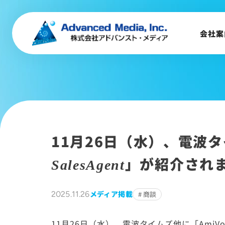
音声認識とは
会社案
会社案内
企業理念
事業内容
会社概要
トップメッセージ
11月26日（水）、電波
会社沿革
サステナビリティ
」が紹介され
SalesAgent
メディア掲載
2025.11.26
商談
11月26日（水）、電波タイムズ他に「AmiVoi