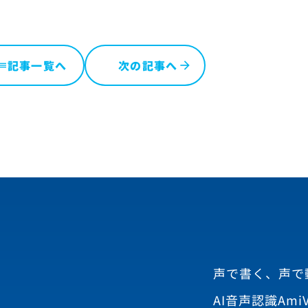
記事一覧へ
次の記事へ
ist
声で書く、声で
AI音声認識AmiV