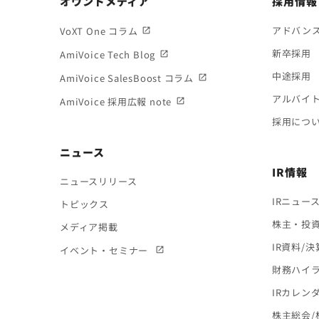
オウンドメディア
採用情報
アドバン
VoXT One コラム
新卒採用
AmiVoice Tech Blog
中途採用
AmiVoice SalesBoost コラム
アルバイ
AmiVoice 採用広報 note
採用につ
ニュース
IR情報
ニュースリリース
IRニュー
トピックス
株主・投
メディア掲載
IR資料/
イベント・セミナー
財務ハイ
IRカレン
株主総会/