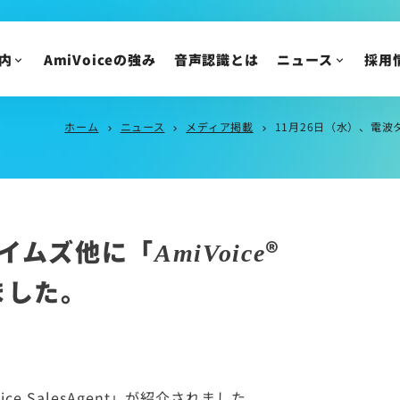
VoXT One コラム
アドバンスト・メデ
AmiVoice Tech Blog
新卒採用
内
AmiVoiceの強み
音声認識とは
ニュース
採用
AmiVoice SalesBoost コラム
中途採用
AmiVoice 採用広報 note
アルバイト・業務委
採用についてのご質
ホーム
ニュース
メディア掲載
11月26日（水）、電波タイ
chevron_right
chevron_right
chevron_right
ニュース
IR情報
ニュースリリース
トピックス
IRニュース
タイムズ他に「
®
メディア掲載
株主・投資家の皆様
AmiVoice
イベント・セミナー
IR資料/決算短信お
ました。
財務ハイライト
IRカレンダー
株主総会/株式関連
株価情報
ce SalesAgent」が紹介されました。