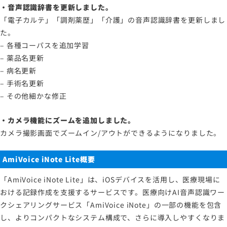
・音声認識辞書を更新しました。
サイトのご利用について
「電子カルテ」「調剤薬歴」「介護」の音声認識辞書を更新しまし
ソーシャルメディアポリシー
た。
プライバシーポリシー
– 各種コーパスを追加学習
– 薬品名更新
情報セキュリティポリシー
– 病名更新
労働者派遣事業に関わる情報
– 手術名更新
メールマガジン
– その他細かな修正
・カメラ機能にズームを追加しました。
カメラ撮影画面でズームイン/アウトができるようになりました。
AmiVoice iNote Lite概要
「AmiVoice iNote Lite」は、iOSデバイスを活用し、医療現場に
おける記録作成を支援するサービスです。医療向けAI音声認識ワー
クシェアリングサービス「AmiVoice iNote」の一部の機能を包含
し、よりコンパクトなシステム構成で、さらに導入しやすくなりま