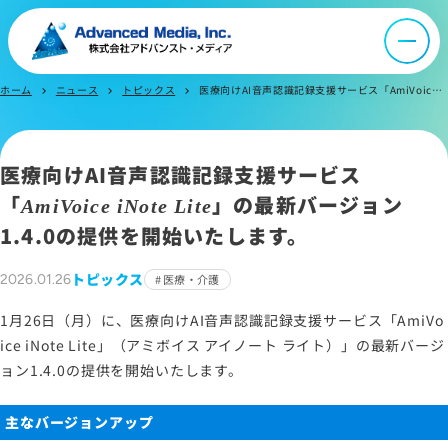
オウンドメディア
ホーム
ニュース
トピックス
医療向けAI音声認識記録支援サービス「AmiVoice iNote Lite」の最新バージョン1.4.0の提供を開始いたします。
chevron_right
chevron_right
chevron_right
ニュース
採用情報
医療向けAI音声認識記録支援サービス
「
」の最新バージョン
AmiVoice iNote Lite
IR情報
1.4.0の提供を開始いたします。
トピックス
2026.01.26
医療・介護
よくあるご質問
1月26日（月）に、医療向けAI音声認識記録支援サービス「AmiVo
ice iNote Lite」（アミボイス アイノート ライト）」の最新バージ
お問い合わせ
ョン1.4.0の提供を開始いたします。
主なバージョンアップ
サイトマップ