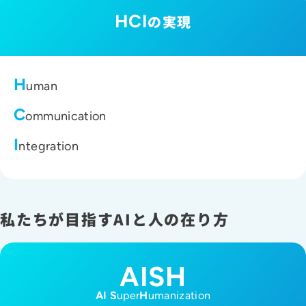
HCI
の実現
H
uman
C
ommunication
I
ntegration
私たちが目指すAIと人の在り方
AISH
AI S
uper
H
umanization