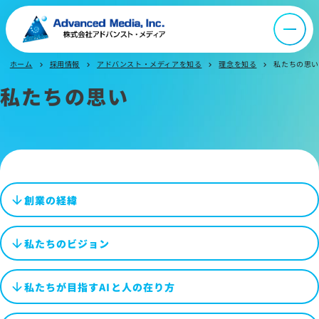
IR情報
ホーム
採用情報
アドバンスト・メディアを知る
理念を知る
私たちの思い
chevron_right
chevron_right
chevron_right
chevron_right
よくあるご質問
私たちの思い
お問い合わせ
サイトマップ
創業の経緯
サイトのご利用について
ソーシャルメディアポリシー
私たちのビジョン
プライバシーポリシー
情報セキュリティポリシー
私たちが目指すAIと人の在り方
労働者派遣事業に関わる情報
メールマガジン