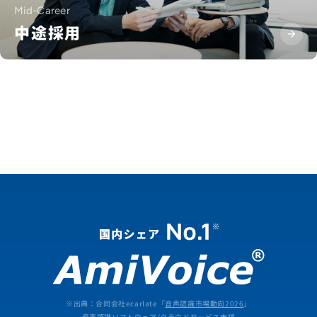
Mid-Career
中途採用
アルバイト・業務委託
※出典：合同会社ecarlate「
音声認識市場動向2026
」
音声認識ソフトウェア/クラウドサービス市場