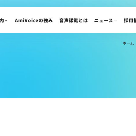
AmiVoice SalesBoost コラム
中途採用
AmiVoice 採用広報 note
アルバイト・業務委
内
AmiVoiceの強み
音声認識とは
ニュース
採用
採用についてのご質
ニュース
IR情報
ホーム
ニュースリリース
トピックス
IRニュース
メディア掲載
株主・投資家の皆様
イベント・セミナー
IR資料/決算短信お
財務ハイライト
IRカレンダー
株主総会/株式関連
株価情報
IRについてのご質問