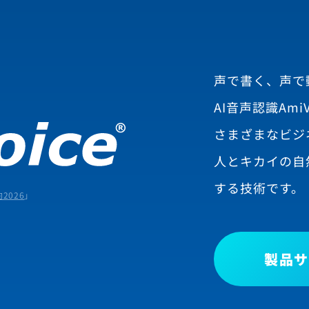
声で書く、声で
AI音声認識AmiV
さまざまなビジ
人とキカイの自
する技術です。
2026
」
製品サ