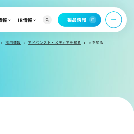
託
製品情報
情報
IR情報
search
open_in_new
問
採用情報
アドバンスト・メディアを知る
人を知る
chevron_right
chevron_right
chevron_right
へ
よび関連資料
情報