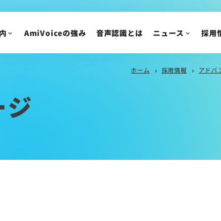
IR情報
ニュースリリース
トピックス
IRニュース
内
AmiVoiceの強み
音声認識とは
ニュース
採用
メディア掲載
株主・投資家の皆様
イベント・セミナー
IR資料/決算短信お
財務ハイライト
ホーム
採用情報
アドバ
chevron_right
chevron_right
IRカレンダー
ージ
株主総会/株式関連
株価情報
IRについてのご質問