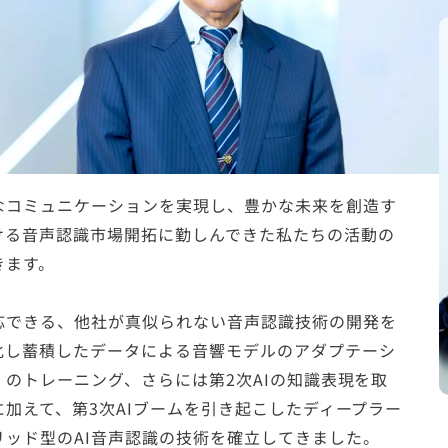
く未来への期待に世の中が沸き立っています。これは、人
（指令）により、必要なものやことがAIから提供され
未来のAIへのプロンプトがキーボードやタップでは
ケーションが極めて重要になるイメージが湧くのも容
。
なコミュニケーションを実現し、豊かな未来を創造す
ける音声認識市場開拓に勤しんできた私たちの活動の
きます。
応できる、他社が真似られない音声認識技術の開発を
化し蓄積したデータによる音響モデルのアダプテーシ
）のトレーニング、さらには第2次AIの知識表現を取
に加えて、第3次AIブームを引き起こしたディープラー
ッド型のAI音声認識の技術を確立してきました。