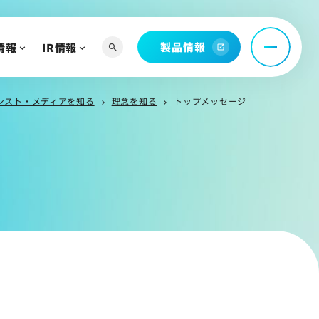
製品情報
情報
IR情報
search
open_in_new
へ
よび関連資料
ンスト・メディアを知る
理念を知る
トップメッセージ
chevron_right
chevron_right
情報