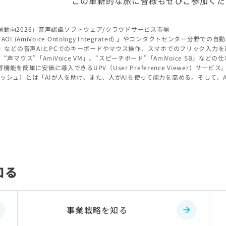
この革新的な旅に皆様もぜひご参加くだ
識市場動向2026」音声認識ソフトウェア/クラウドサービス市場
OI (AmiVoice Ontology Integrated) 」やコンタクトセンター分野での自動
onder) Studio」などの音声AIとPCでのキーボードやマウス操作、スマホでのフリ
」、“声マウス”「AmiVoice VM」、“スピーチボード”「AmiVoice SB」な
を簡単に安価に導入できるUPV（User Preference Viewer）サービス
zation、アイッシュ）とは「AIが人を助け、また、人がAIを使って能力を高める。そ
知る
事業戦略を知る