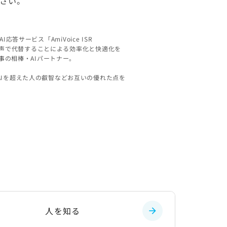
さい。
AI応答サービス「AmiVoice ISR
ック入力を声で代替することによる効率化と快適化を
どの仕事の相棒・AIパートナー。
。
して、AIを超えた人の叡智などお互いの優れた点を
人を知る