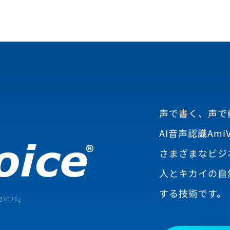
声で書く、声で
AI音声認識AmiV
さまざまなビジ
人とキカイの自
する技術です。
2026
」