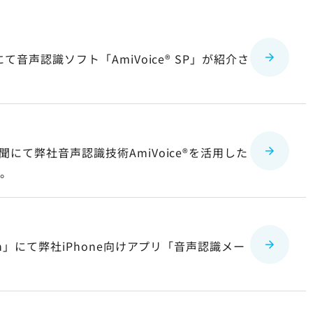
IRについてのご質問
」にて音声認識ソフト「
AmiVoice® SP
」が紹介さ
新聞にて弊社音声認識技術
AmiVoice®
を活用した
た。
an」にて弊社iPhone向けアプリ「音声認識メー