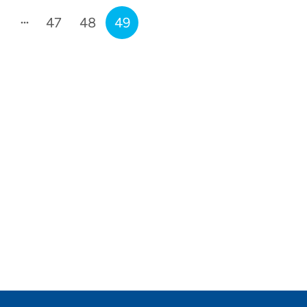
47
48
49