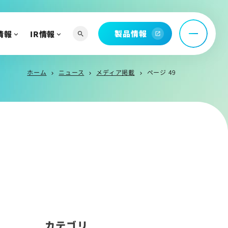
お問い合わせ
製品情報
情報
IR情報
search
open_in_new
託
問
ホーム
ニュース
メディア掲載
ページ 49
chevron_right
chevron_right
chevron_right
へ
よび関連資料
情報
カテゴリ