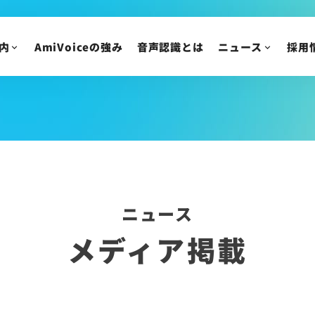
AmiVoice Tech Blog
新卒採用
AmiVoice SalesBoost コラム
中途採用
内
AmiVoiceの強み
音声認識とは
ニュース
採用
AmiVoice 採用広報 note
アルバイト・業務委
採用についてのご質
ニュース
IR情報
ニュースリリース
トピックス
IRニュース
メディア掲載
株主・投資家の皆様
イベント・セミナー
IR資料/決算短信お
ニュース
財務ハイライト
メディア掲載
IRカレンダー
株主総会/株式関連
株価情報