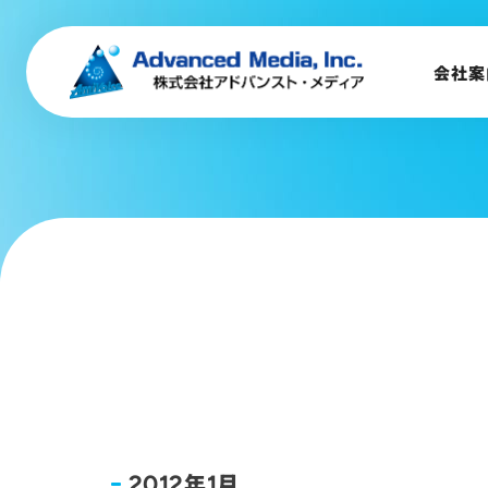
音声認識とは
会社案
会社案内
企業理念
事業内容
会社概要
トップメッセージ
会社沿革
サステナビリティ
年
月
2012
1