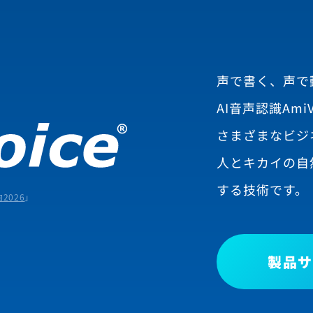
声で書く、声で
AI音声認識AmiV
さまざまなビジ
人とキカイの自
する技術です。
2026
」
製品サ