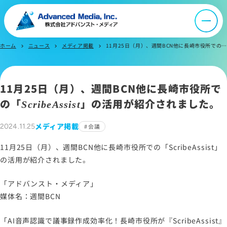
会社案内
オウンドメディア
ホーム
ニュース
メディア掲載
11月25日（月）、週間BCN他に長崎市役所での「ScribeAssist」の活用が紹介されました。
chevron_right
chevron_right
chevron_right
ニュース
11月25日（月）、週間BCN他に長崎市役所で
の「
」の活用が紹介されました。
ScribeAssist
採用情報
メディア掲載
2024.11.25
会議
IR情報
11月25日（月）、週間BCN他に長崎市役所での「ScribeAssist」
の活用が紹介されました。
よくあるご質問
「アドバンスト・メディア」
媒体名：週間BCN
お問い合わせ
「AI音声認識で議事録作成効率化！長崎市役所が『ScribeAssist』