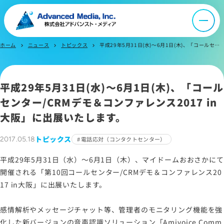
ニュース
ホーム
ニュース
トピックス
平成29年5月31日(水)～6月1日(木)、「コールセンター/CRMデモ＆コンファレンス2017 in大阪」に出展いたします。
chevron_right
chevron_right
chevron_right
採用情報
平成29年5月31日(水)～6月1日(木)、「コール
IR情報
センター/CRMデモ＆コンファレンス2017 in
大阪」に出展いたします。
よくあるご質問
トピックス
2017.05.18
電話応対（コンタクトセンター）
お問い合わせ
平成29年5月31日（水）～6月1日（木）、マイドームおおさかにて
開催される「第10回コールセンター/CRMデモ＆コンファレンス20
17 in大阪」に出展いたします。
サイトマップ
感情解析やメッセージチャット等、管理者のモニタリング機能を強
サイトのご利用について
化した新バージョンの音声認識ソリューション「Amivoice Comm