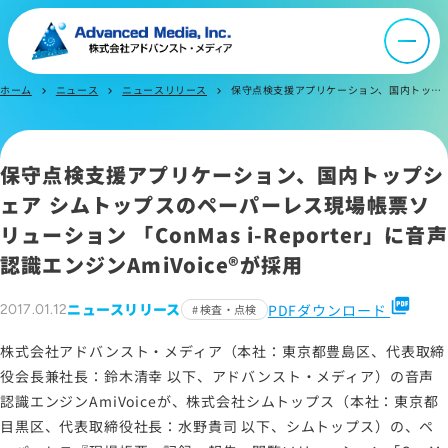
採用情報
IR情報
ホーム
ニュース
ニュースリリース
保守点検支援アプリケーション、国内トップシェア シムトップスのペーパーレス現場帳票ソリューション 「ConMas i-Reporter」に音声認識エンジンAmiVoice®が採用
chevron_right
chevron_right
chevron_right
よくあるご質問
保守点検支援アプリケーション、国内トップシ
ェア シムトップスのペーパーレス現場帳票ソ
お問い合わせ
リューション 「ConMas i-Reporter」に音声
認識エンジンAmiVoice®が採用
サイトマップ
picture_as_pdf
ニュースリリース
PDFダウンロード
2017.01.12
検査・点検
サイトのご利用について
株式会社アドバンスト・メディア（本社：東京都豊島区、代表取締
ソーシャルメディアポリシー
役会長兼社長：鈴木清幸 以下、アドバンスト・メディア）の音声
プライバシーポリシー
認識エンジンAmiVoiceが、株式会社シムトップス（本社：東京都
情報セキュリティポリシー
目黒区、代表取締役社長：水野貴司 以下、シムトップス）の、ペ