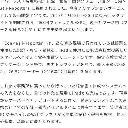
ーパーレス『現場帳票』記録・報告・閲覧ソリューション「ConM
労働者派遣事業に関わる情報
as i-Reporter」に採用されました。今春よりオプションサービス
メールマガジン
として販売開始予定です。2017年1月18日～20日に東京ビッグサ
イトで開催される「第3回ウェアラブルEXPO」の当社ブース内（ブ
ース番号:W24-51）にてデモ機を展示いたします。
「ConMas i-Reporter」は、あらゆる現場で行われている紙帳票を
使用した記録・報告・閲覧を、iPadを使用した現場完結型の新しい
スタイルへと変える電子帳票ソリューションです。保守点検支援ア
プリケーション分野で、国内トップシェアを誇り、導入実績は558
社、26,821ユーザー（2016年12月現在）を超えます。
これまで事務所に戻ってから行っていた報告書の作成やシステムへ
の入力をなくし、全ての作業を現場でiPadから完結できます。現場
からサーバーへアップロードするだけで、関連するシステムへの連
携など全ての記録・報告がリアルタイムに共有できます。管理者は
PCやモバイルのWebブラウザから簡単に記録・報告を検索、参照
や編集、承認が可能となります。