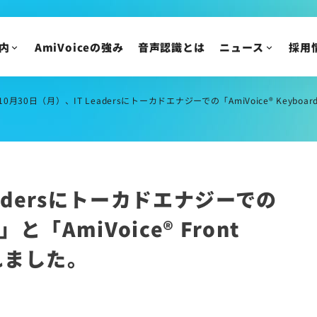
VoXT One コラム
アドバンスト・メデ
AmiVoice Tech Blog
新卒採用
内
AmiVoiceの強み
音声認識とは
ニュース
採用
AmiVoice SalesBoost コラム
中途採用
AmiVoice 採用広報 note
アルバイト・業務委
採用についてのご質
10月30日（月）、IT Leadersにトーカドエナジーでの「AmiVoice® Keyboa
ニュース
IR情報
ニュースリリース
トピックス
IRニュース
eadersにトーカドエナジーでの
メディア掲載
株主・投資家の皆様
イベント・セミナー
IR資料/決算短信お
d」と「AmiVoice® Front
財務ハイライト
れました。
IRカレンダー
株主総会/株式関連
株価情報