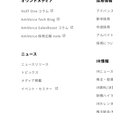
オウンドメディア
採用情報
アドバン
VoXT One コラム
新卒採用
AmiVoice Tech Blog
中途採用
AmiVoice SalesBoost コラム
アルバイ
AmiVoice 採用広報 note
採用につ
ニュース
IR情報
ニュースリリース
IRニュー
トピックス
株主・投
メディア掲載
IR資料/
イベント・セミナー
財務ハイ
IRカレン
株主総会/