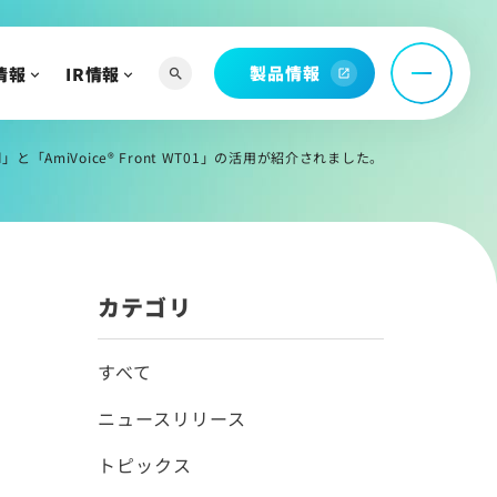
ィアを知る
お問い合わせ
製品情報
情報
IR情報
search
open_in_new
託
問
rd」と「AmiVoice® Front WT01」の活用が紹介されました。
カテゴリ
へ
よび関連資料
すべて
ニュースリリース
情報
トピックス