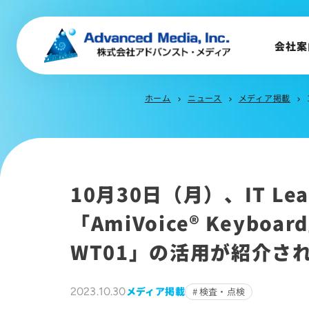
音声認識とは
会社案
会社案内
ホーム
ニュース
メディア掲載
chevron_right
chevron_right
chevron_right
企業理念
事業内容
会社概要
トップメッセージ
10月30日（月）、IT L
会社沿革
「AmiVoice® Keyboar
サステナビリティ
WT01」の活用が紹介さ
メディア掲載
2023.10.30
検査・点検