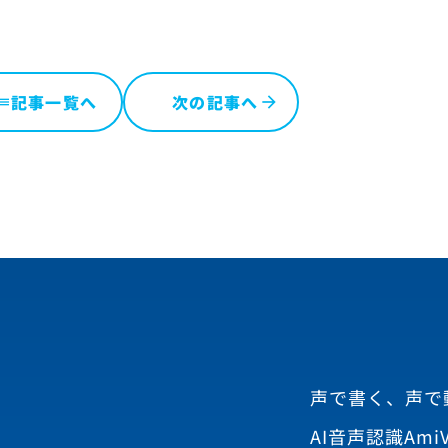
記事一覧へ
次の記事へ
ist
声で書く、声で
AI音声認識AmiV