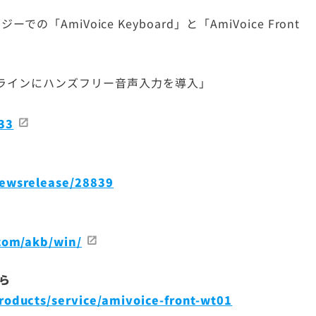
IRについてのご質問
での「AmiVoice Keyboard」と「AmiVoice Front
ラインにハンズフリー音声入力を導入」
533
ewsrelease/28839
com/akb/win/
ちら
oducts/service/amivoice-front-wt01