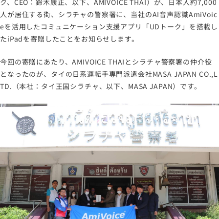
ク、CEO：鈴木康正、以下、AMIVOICE THAI）が、日本人約7,000
情報セキュリティポリシー
人が居住する街、シラチャの警察署に、当社のAI音声認識AmiVoic
eを活用したコミュニケーション支援アプリ「UDトーク」を搭載し
労働者派遣事業に関わる情報
たiPadを寄贈したことをお知らせします。
メールマガジン
今回の寄贈にあたり、AMIVOICE THAIとシラチャ警察署の仲介役
となったのが、タイの日系運転手専門派遣会社MASA JAPAN CO.,L
TD.（本社：タイ王国シラチャ、以下、MASA JAPAN）です。