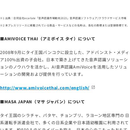
※1 出典：合同会社ecarlate「音声認識市場動向2023」音声認識ソフトウェア/クラウドサービス市場
※2 本プレスリリースに掲載されている商品・サービスなどの名称は、各社の商標または登録商標です。
■AMIVOICE THAI（アミボイス タイ）について
2008年9月にタイ王国バンコクに設立した、アドバンスト・メディ
ア100%出資の子会社。日本で築き上げてきた音声認識ソリューシ
ョンのノウハウを活かし、AI音声認識AmiVoiceを活用したソリュ
ーションの開発および提供を行っています。
http://www.amivoicethai.com/english/
■MASA JAPAN（マサ ジャパン）について
タイ王国のシラチャ、パタヤ、チョンブリ、ラヨーン地区専門の 日
系運転手派遣会社で、多くの日系企業や日本語幼稚園に利用されて
います。約500人のドライバーを抱え、日本の心のこもったおもて