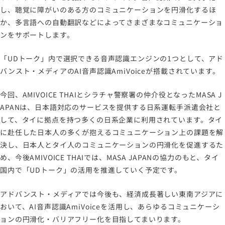
し、聴覚に障がいのある方のコミュニケーションを円滑化するほ
か、多言語への自動翻訳などによってさまざまなコミュニケーショ
ンをサポートします。
「UDトーク」内で選択できる音声認識エンジンの1つとして、アド
バンスト・メディアのAI音声認識AmiVoiceが搭載されています。
今回、AMIVOICE THAIとシラチャ警察署の仲介役となったMASA J
APANは、日本語対応のサービスを提供する日系運転手派遣会社と
して、タイに拠点を持つ多くの日系企業に利用されています。タイ
に赴任した日本人の多くが抱えるコミュニケーション上の課題を解
決し、日本人とタイ人のコミュニケーションの円滑化を促進するた
め、今後AMIVOICE THAIでは、MASA JAPANの協力のもと、タイ
国内で「UDトーク」の活用を推進していく予定です。
アドバンスト・メディアでは今後も、経済成長著しい東南アジアに
おいて、AI音声認識AmiVoiceを活用し、あらゆるコミュニケーシ
ョンの円滑化・バリアフリー化を目指してまいります。