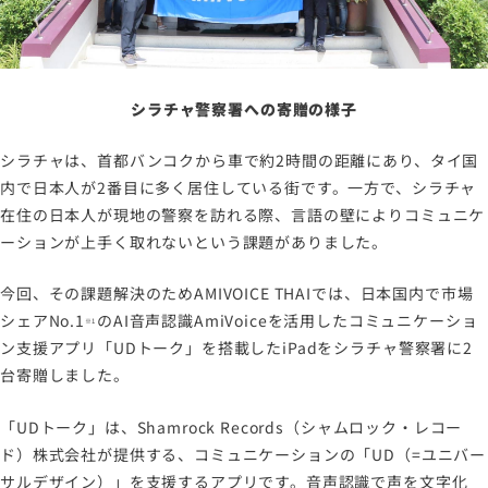
シラチャ警察署への寄贈の様子
シラチャは、首都バンコクから車で約2時間の距離にあり、タイ国
内で日本人が2番目に多く居住している街です。一方で、シラチャ
在住の日本人が現地の警察を訪れる際、言語の壁によりコミュニケ
ーションが上手く取れないという課題がありました。
今回、その課題解決のためAMIVOICE THAIでは、日本国内で市場
シェアNo.1
のAI音声認識AmiVoiceを活用したコミュニケーショ
※1
ン支援アプリ「UDトーク」を搭載したiPadをシラチャ警察署に2
台寄贈しました。
「UDトーク」は、Shamrock Records（シャムロック・レコー
ド）株式会社が提供する、コミュニケーションの「UD（=ユニバー
サルデザイン）」を支援するアプリです。音声認識で声を文字化