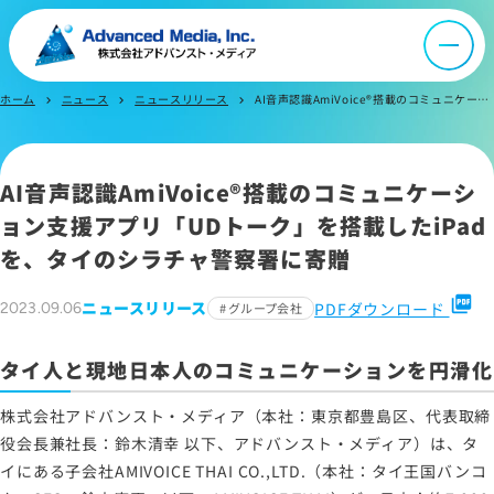
ニュース
採用情報
ホーム
ニュース
ニュースリリース
AI音声認識AmiVoice®搭載のコミュニケーション支援アプリ 「UDトーク」を搭載したiPadを、タイのシラチャ警察署に寄贈
chevron_right
chevron_right
chevron_right
IR情報
AI音声認識AmiVoice®搭載のコミュニケーシ
ョン支援アプリ「UDトーク」を搭載したiPad
よくあるご質問
を、タイのシラチャ警察署に寄贈
お問い合わせ
picture_as_pdf
ニュースリリース
PDFダウンロード
2023.09.06
グループ会社
タイ人と現地日本人のコミュニケーションを円滑化
サイトマップ
株式会社アドバンスト・メディア（本社：東京都豊島区、代表取締
サイトのご利用について
役会長兼社長：鈴木清幸 以下、アドバンスト・メディア）は、タ
ソーシャルメディアポリシー
イにある子会社AMIVOICE THAI CO.,LTD.（本社：タイ王国バンコ
プライバシーポリシー