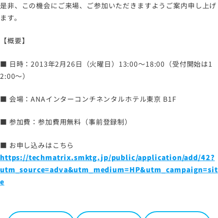
是非、この機会にご来場、ご参加いただきますようご案内申し上げ
ます。
サイトマップ
【概要】
サイトのご利用について
ソーシャルメディアポリシー
■ 日時：2013年2月26日（火曜日）13:00～18:00（受付開始は1
2:00～）
プライバシーポリシー
情報セキュリティポリシー
■ 会場：ANAインターコンチネンタルホテル東京 B1F
労働者派遣事業に関わる情報
メールマガジン
■ 参加費：参加費用無料（事前登録制）
■ お申し込みはこちら
https://techmatrix.smktg.jp/public/application/add/42?
utm_source=adva&utm_medium=HP&utm_campaign=sit
e