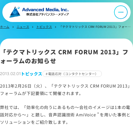
会社案内
ホーム
ニュース
トピックス
「テクマトリックス CRM FORUM 2013」フォーラムのお知らせ
chevron_right
chevron_right
chevron_right
オウンドメディア
ニュース
「テクマトリックス CRM FORUM 2013」フ
ォーラムのお知らせ
採用情報
トピックス
2013.02.01
電話応対（コンタクトセンター）
2013年2月26日（火）、「テクマトリックス CRM FORUM 2013」
IR情報
フォーラムが下記要領にて開催されます。
弊社では、「効率化の向うにあるもの～会社のイメージは1本の電
よくあるご質問
®
話対応から～」と題し、音声認識技術
AmiVoice
を用いた事例と
ソリューションをご紹介致します。
お問い合わせ