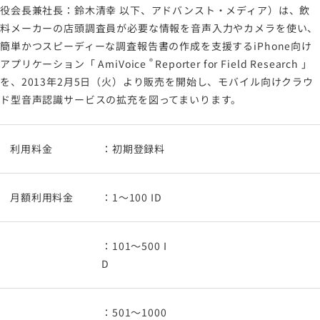
役会長兼社長：鈴木清幸 以下、アドバンスト・メディア）は、飲
情報セキュリティポリシー
料メーカーの店頭調査員が必要な情報を音声入力やカメラを使い、
労働者派遣事業に関わる情報
簡単かつスピーディーな調査報告書の作成を支援するiPhone向け
®
アプリケーション「
AmiVoice
Reporter for Field Research
」
メールマガジン
を、2013年2月5日（火）より販売を開始し、モバイル向けクラウ
ド型音声認識サービスの拡充を図ってまいります。
利用料金
：初期登録料
月額利用料金
：1～100 ID
：101～500 I
D
：501～1000