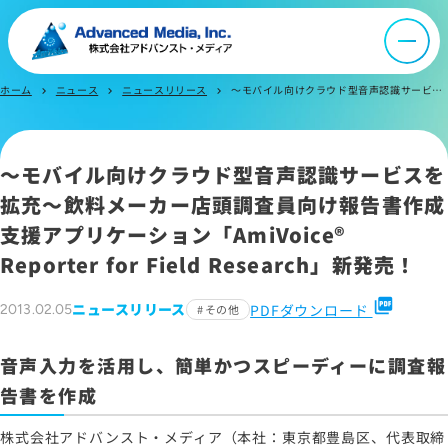
ニュース
採用情報
ホーム
ニュース
ニュースリリース
～モバイル向けクラウド型音声認識サービスを拡充～飲料メーカー店頭調査員向け報告書作成支援アプリケーション「AmiVoice Reporter for Field Research」新発売！～音声入力を活用し、簡単かつスピーディーに調査報告書を作成～
chevron_right
chevron_right
chevron_right
IR情報
～モバイル向けクラウド型音声認識サービスを
拡充～飲料メーカー店頭調査員向け報告書作成
よくあるご質問
支援アプリケーション「
AmiVoice®
Reporter for Field Research
」新発売！
お問い合わせ
picture_as_pdf
ニュースリリース
PDFダウンロード
2013.02.05
その他
サイトマップ
音声入力を活用し、簡単かつスピーディーに調査報
サイトのご利用について
告書を作成
ソーシャルメディアポリシー
株式会社アドバンスト・メディア（本社：東京都豊島区、代表取締
プライバシーポリシー