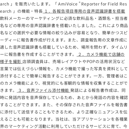
®
arch
」を販売いたします。「
AmiVoice
Reporter for Field Res
earch
」の機能・特長
１．各報告項目専用の音声認識辞書を搭載
飲料メーカーのマーケティングに必須な飲料品名・酒類名・担当者
名などの専用の音声認識辞書を搭載いたしました。これにより商品
名などの選択や必要な情報の絞り込みが容易となり、簡単かつスピ
ーディーに報告書作成が行えます。また、調査報告用の文章作成に
適した音声認識辞書も搭載しているため、場所を問わず、タイムリ
ーに報告書を作成することができます。
２．カメラ機能で店舗の
様子を撮影
店頭調査員は、売場レイアウトやPOPの活用状況など
言葉では伝えづらい情報を、カメラ機能で撮った写真を資料として
添付することで簡単に報告することができます。一方、管理者はこ
のカメラ機能により、視覚的にも客観的な情報を収集することがで
きます。
３．音声ファイル添付機能
発話による報告書作成は、同
時に発話内容を音声保存しているため、あとから発話の内容を確認
することができます。また、その保存された音声ファイルを報告書
に添付して送信することもできるため、より正確なニュアンスを伝
えることも可能となります。当社は、当アプリケーションを各種業
界のマーケティング活動に利用していただけるサービスに育て、今