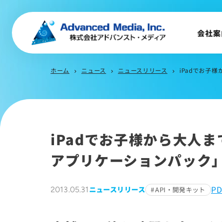
会社概要
トップメッセージ
会社案
会社沿革
サステナビリティ
ホーム
ニュース
ニュースリリース
iPadでお子様
chevron_right
chevron_right
chevron_right
iPadでお子様から大人
アプリケーションパック
P
ニュースリリース
2013.05.31
API・開発キット