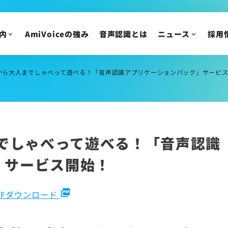
IR情報
ニュースリリース
トピックス
IRニュース
内
AmiVoiceの強み
音声認識とは
ニュース
採用
メディア掲載
株主・投資家の皆様
イベント・セミナー
IR資料/決算短信お
財務ハイライト
から大人までしゃべって遊べる！「音声認識アプリケーションパック」サービス開始！～店舗で
IRカレンダー
株主総会/株式関連
株価情報
までしゃべって遊べる！「音声認識
IRについてのご質問
」サービス開始！
picture_as_pdf
DFダウンロード