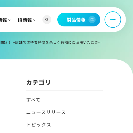
製品情報
情報
IR情報
search
open_in_new
へ
よび関連資料
の待ち時間を楽しく有効にご活用いただき、カスタマーサービスを向上～
情報
カテゴリ
すべて
ニュースリリース
トピックス