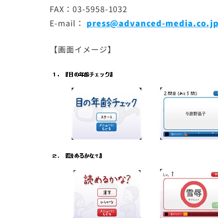
FAX：03-5958-1032
E-mail：
press@advanced-media.co.j
【画面イメージ】